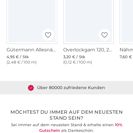
Gütermann Allesnäher (283) kallistogrün
Overlockgarn 120, 2740 m, olive
4,95 € / Stk
3,20 € / Stk
7,60 € 
(2,48 € / 100 m)
(0,12 € / 100 m)
Über 1.8 Millionen Meter Stoff versandfertig
Über 80000 zufriedene Kunden
36 Jahre Erfahrung
MÖCHTEST DU IMMER AUF DEM NEUESTEN
STAND SEIN?
Sei immer auf dem neuesten Stand & erhalte einen
10%
Gutschein
als Dankeschön.