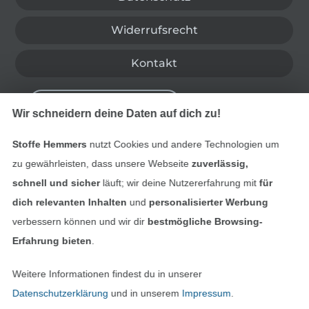
Widerrufsrecht
Kontakt
Bestellung widerrufen
Wir schneidern deine Daten auf dich zu!
Stoffe Hemmers
nutzt Cookies und andere Technologien um
Finde mehr Inspiration
zu gewährleisten, dass unsere Webseite
zuverlässig,
schnell und sicher
läuft; wir deine Nutzererfahrung mit
für
dich relevanten Inhalten
und
personalisierter Werbung
verbessern können und wir dir
bestmögliche Browsing-
Erfahrung bieten
.
Weitere Informationen findest du in unserer
Datenschutzerklärung
und in unserem
Impressum
.