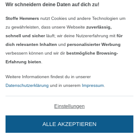
Wir schneidern deine Daten auf dich zu!
Fertig!
Stoffe Hemmers
nutzt Cookies und andere Technologien um
zu gewährleisten, dass unsere Webseite
zuverlässig,
schnell und sicher
läuft; wir deine Nutzererfahrung mit
für
dich relevanten Inhalten
und
personalisierter Werbung
Anleitung bewerten
verbessern können und wir dir
bestmögliche Browsing-
Hilf uns die Anleitungen noch besser zu
Erfahrung bieten
.
machen!
Weitere Informationen findest du in unserer
Datenschutzerklärung
und in unserem
Impressum
.
Hat mir gefallen
Einstellungen
Könnte besser sein
ALLE AKZEPTIEREN