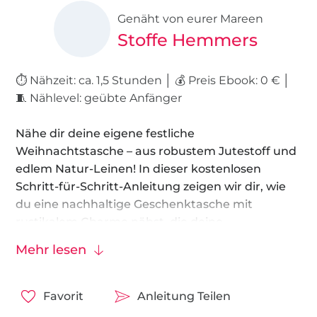
Genäht von eurer Mareen
Stoffe Hemmers
⏱️ Nähzeit: ca. 1,5 Stunden │ 💰 Preis Ebook: 0 € │
🧵 Nählevel: geübte Anfänger
Nähe dir deine eigene festliche
Weihnachtstasche – aus robustem Jutestoff und
edlem Natur-Leinen! In dieser kostenlosen
Schritt-für-Schritt-Anleitung zeigen wir dir, wie
du eine nachhaltige Geschenktasche mit
rustikalem Charme nähst, die deine
Weihnachtsgeschenke stilvoll verpackt oder
Mehr lesen
sicher transportiert.
Mit etwas Näherfahrung und rund 90 Minuten
Favorit
Anleitung Teilen
Zeit zauberst du ein langlebiges Lieblingsstück,