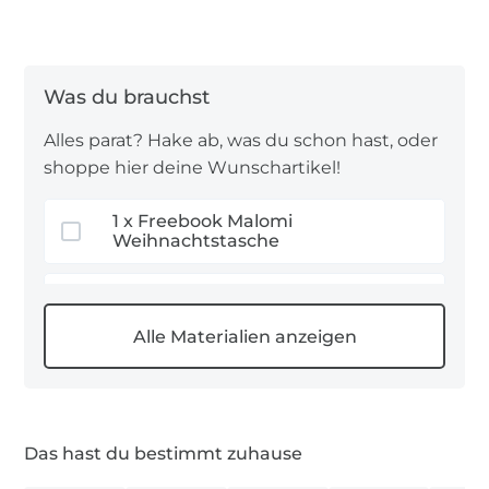
das Jahr für Jahr Freude bereitet – praktisch,
wiederverwendbar und einfach wunderschön
winterlich! 🎁✨
🧵 Unsere Stoffempfehlung
Alles parat? Hake ab, was du schon hast, oder
shoppe hier deine Wunschartikel!
Natur-Leinen
: edel, strapazierfähig und
angenehm zu verarbeiten – sorgt für eine
1 x Freebook Malomi
hochwertige, zeitlose Optik.
Weihnachtstasche
Jute
: natürlich, stabil und perfekt für festliche
Projekte mit rustikalem Look.
0,5 m Jute
➡️ Jetzt kostenlose Anleitung entdecken und
losnähen!
0,5 m Natur-Leinen
Das hast du bestimmt zuhause