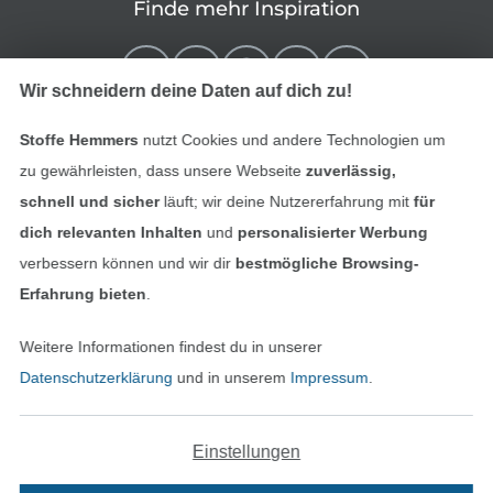
Finde mehr Inspiration
Wir schneidern deine Daten auf dich zu!
Stoffe Hemmers
nutzt Cookies und andere Technologien um
zu gewährleisten, dass unsere Webseite
zuverlässig,
schnell und sicher
läuft; wir deine Nutzererfahrung mit
für
dich relevanten Inhalten
und
personalisierter Werbung
verbessern können und wir dir
bestmögliche Browsing-
In den niederländischen Sh
In den französisch
Nederlands
Français
Erfahrung bieten
.
(France)
Weitere Informationen findest du in unserer
Deutsch
Datenschutzerklärung
und in unserem
Impressum
.
Alle Preise inkl. der gesetzl. MwSt.
Die durchgestrichenen Preise entsprechen dem
bisherigen Preis bei Stoffe Hemmers.
Einstellungen