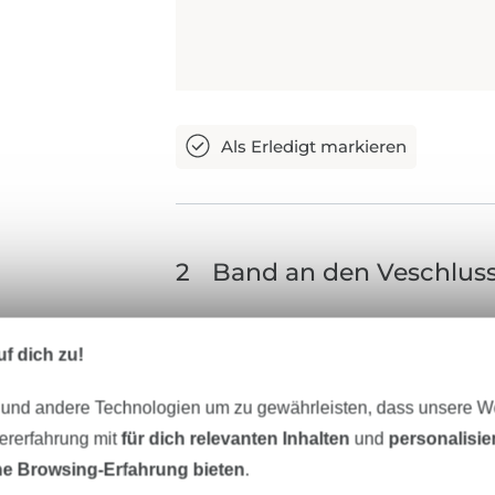
2
Band an den Veschluss
Gummiband an beiden Seiten in de
f dich zu!
umgeklappt feststecken oder kla
 und andere Technologien um zu gewährleisten, dass unsere 
zererfahrung mit
für dich relevanten Inhalten
und
personalisi
e Browsing-Erfahrung bieten
.