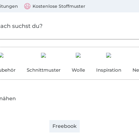
Zum Hauptinhalt springen
Weiter zur Suche
)
Visa, Mastercard, PayPal, Giropay, Kauf auf Rechnung, V
eitungen
Kostenlose Stoffmuster
ubehör
Schnittmuster
Wolle
Inspiration
Ne
 nähen
Freebook