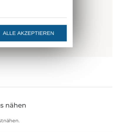
ALLE AKZEPTIEREN
ss nähen
stnähen.