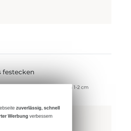
 festecken
n Verschluss ziehen und etwa 1-2 cm
mmern.
Webseite
zuverlässig, schnell
erter Werbung
verbessern