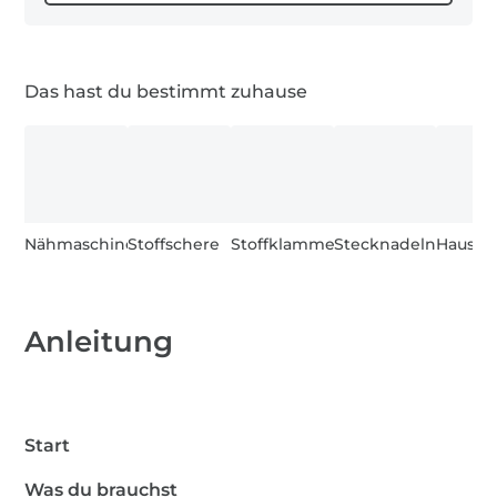
0,1 m Jersey Stoffe
Das hast du bestimmt zuhause
Nähmaschine
Stoffschere
Stoffklammern
Stecknadeln
Hausha
Anleitung
Start
Was du brauchst