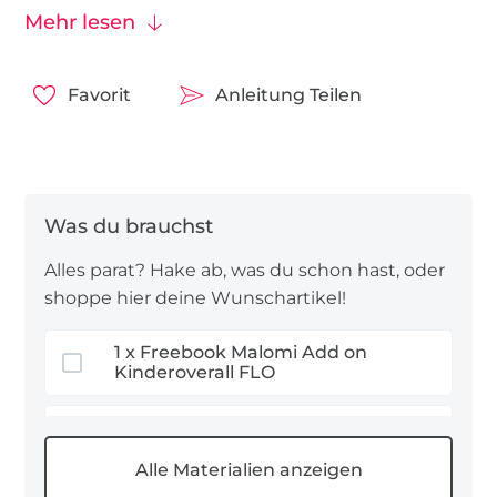
Die Nähanleitung zum Kinderoverall Flo
findet ihr
Mehr lesen
hier
.
Und nun viel Spaß beim Nähen!
Favorit
Anleitung Teilen
Alles parat? Hake ab, was du schon hast, oder
shoppe hier deine Wunschartikel!
1 x Freebook Malomi Add on
Kinderoverall FLO
0,1 m Walkloden