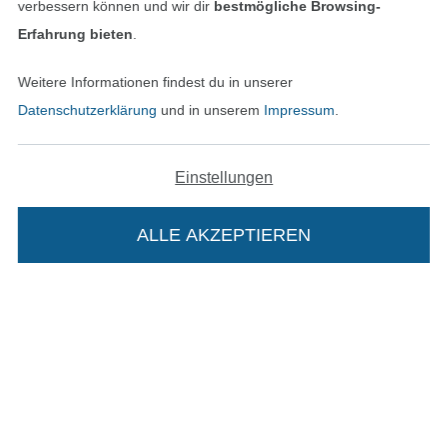
verbessern können und wir dir
bestmögliche Browsing-
Erfahrung bieten
.
In den deutschen Shop wechseln (aktuell gewählt
Weitere Informationen findest du in unserer
Datenschutzerklärung
und in unserem
Impressum
.
Impressum
AGB
Einstellungen
Datenschutz
ALLE AKZEPTIEREN
Widerrufsrecht
Kontakt
Bestellung widerrufen
Die Stoffe Hemmers Portoflat:
Beschreibung: