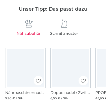
Unser Tipp: Das passt dazu
Nähzubehör
Schnittmuster
Nähmaschinennadeln 130/705, Jersey 70-90
Doppelnadel / Zwillingsnadel 130/705, Stretch 75/4,0 mm
5,90 € / Stk
6,50 € / Stk
45,90 