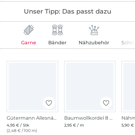
Unser Tipp: Das passt dazu
Garne
Bänder
Nähzubehör
Schn
Gütermann Allesnäher (037) jeansblau
Baumwollkordel 8 mm, hellblau
4,95 € / Stk
2,95 € / m
5,90 € 
(2,48 € / 100 m)