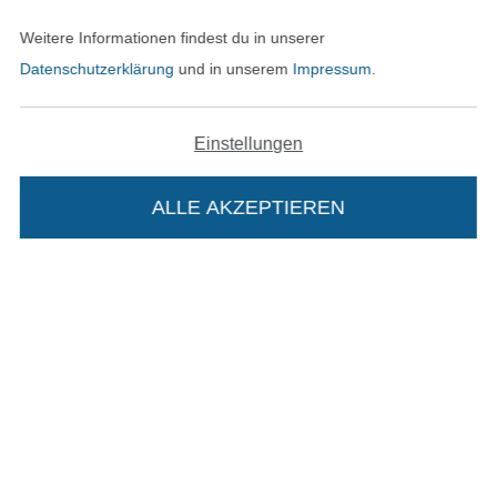
In den deutschen Shop wechseln (aktuell gewählt
Weitere Informationen findest du in unserer
Datenschutzerklärung
und in unserem
Impressum
.
Impressum
AGB
Einstellungen
Datenschutz
ALLE AKZEPTIEREN
Widerrufsrecht
Kontakt
Bestellung widerrufen
Die Stoffe Hemmers Portoflat:
Beschreibung:
Finde mehr Inspiration
Beim Kauf der Portoflat bekommst du sechs