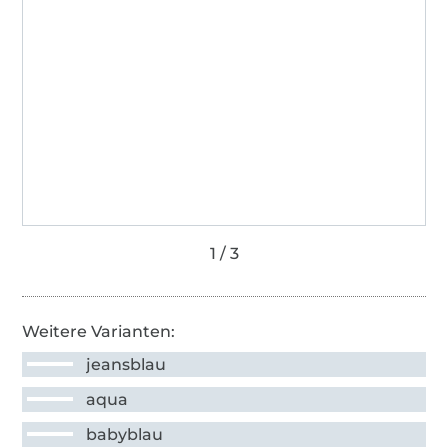
Weitere Varianten:
jeansblau
aqua
babyblau