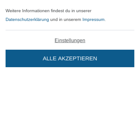
In den deutschen Shop wechseln (aktuell gewählt
Weitere Informationen findest du in unserer
Datenschutzerklärung
und in unserem
Impressum
.
Impressum
AGB
Einstellungen
Datenschutz
ALLE AKZEPTIEREN
Widerrufsrecht
Kontakt
Bestellung widerrufen
Die Stoffe Hemmers Portoflat:
Beschreibung:
Finde mehr Inspiration
Beim Kauf der Portoflat bekommst du sechs