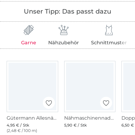
Unser Tipp: Das passt dazu
Garne
Nähzubehör
Schnittmuster
Gütermann Allesnäher (269) oliv
Nähmaschinennadeln 130/705, Jersey 70-90
4,95 € / Stk
5,90 € / Stk
6,50 € 
(2,48 € / 100 m)