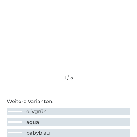
Weitere Varianten:
olivgrün
aqua
babyblau