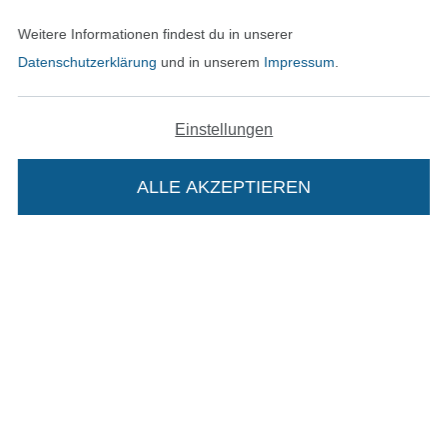
In den deutschen Shop wechseln (aktuell gewählt
Weitere Informationen findest du in unserer
Datenschutzerklärung
und in unserem
Impressum
.
Impressum
AGB
Einstellungen
Datenschutz
ALLE AKZEPTIEREN
Widerrufsrecht
Kontakt
Bestellung widerrufen
Die Stoffe Hemmers Portoflat:
Beschreibung:
Finde mehr Inspiration
Beim Kauf der Portoflat bekommst du sechs