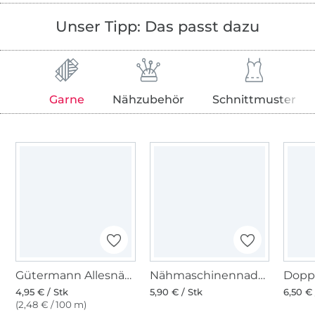
Unser Tipp: Das passt dazu
Garne
Nähzubehör
Schnittmuster
Gütermann Allesnäher (074) helltaubenblau
Nähmaschinennadeln 130/705, Jersey 70-90
4,95 € / Stk
5,90 € / Stk
6,50 € 
(2,48 € / 100 m)