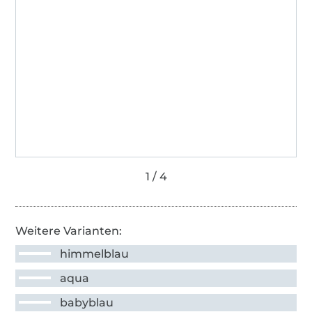
Weitere Varianten:
himmelblau
aqua
babyblau