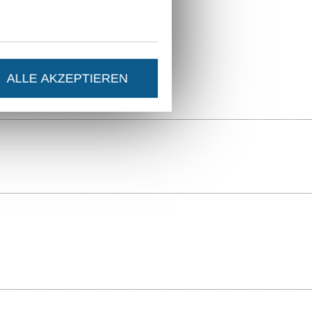
14.0.45757
206.054-3024
ALLE AKZEPTIEREN