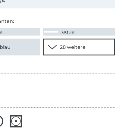
s.
anten:
la
aqua
blau