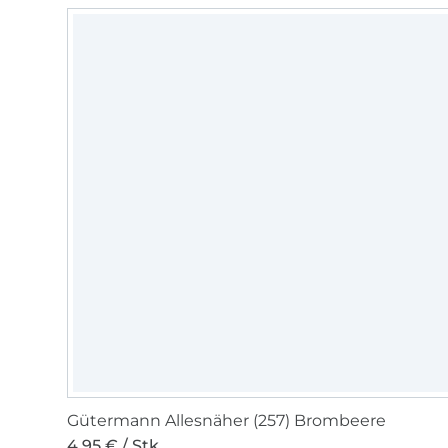
Gütermann Allesnäher (257) Brombeere
4,95 € / Stk