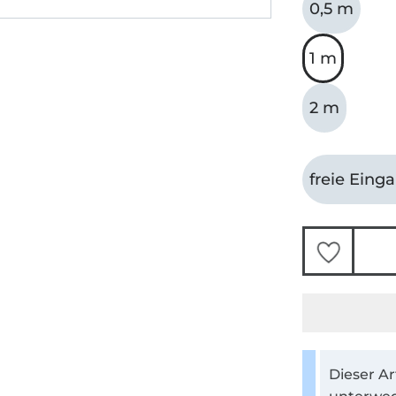
0,5 m
1 m
2 m
freie Eing
Dieser Ar