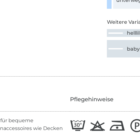
unterweg
Weitere Vari
hellli
baby
Pflegehinweise
kt für bequeme
ohnaccessoires wie Decken