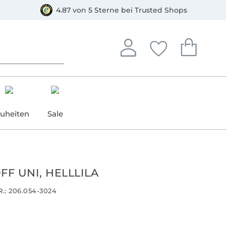
orkasse
4.87 von 5 Sterne bei Trusted Shops
In deinem Konto anmelden o
Du hast keine Artike
Du hast kein
Anmelden
Deine Favorite
Dein W
uheiten
Sale
FF UNI, HELLLILA
.:
206.054-3024