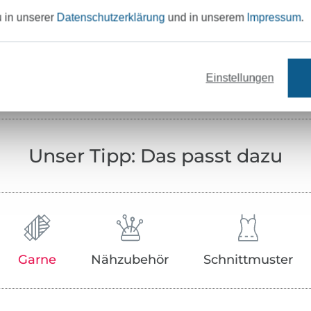
u in unserer
Datenschutzerklärung
und in unserem
Impressum
.
Zertifikatsnummer:
Art.Nr.:
Hersteller-Kontaktdaten
Einstellungen
Unser Tipp: Das passt dazu
Garne
Nähzubehör
Schnittmuster