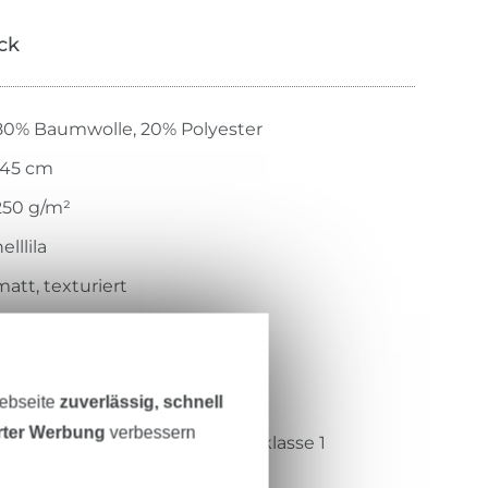
ick
80% Baumwolle, 20% Polyester
145 cm
250 g/m²
elllila
matt, texturiert
weicher Griff
gewirkt
Webseite
zuverlässig, schnell
elastisch, weich
erter Werbung
verbessern
Öko-Tex-Standard 100 Produktklasse 1
Hohenstein HTTI