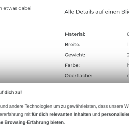
n etwas dabei!
Alle Details auf einen Bl
Material:
Breite:
Gewicht:
Farbe:
h
Oberfläche:
Griff:
f dich zu!
Herstellungsart:
 und andere Technologien um zu gewährleisten, dass unsere 
Merkmale:
zererfahrung mit
für dich relevanten Inhalten
und
personalisi
Zertifizierung:
e Browsing-Erfahrung bieten
.
Testinstitut: