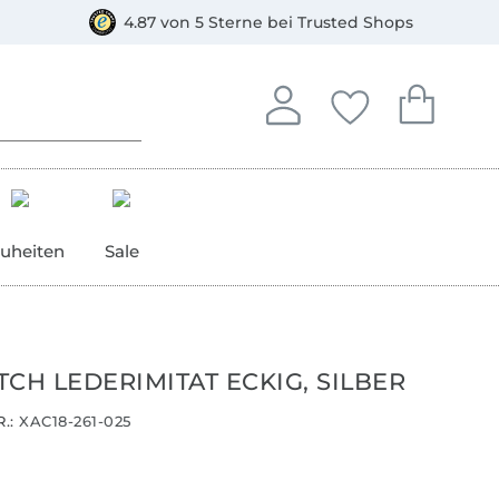
orkasse
4.87 von 5 Sterne bei Trusted Shops
In deinem Konto anmelden o
Du hast keine Artike
Du hast kein
Anmelden
Deine Favorite
Dein W
uheiten
Sale
CH LEDERIMITAT ECKIG, SILBER
.:
XAC18-261-025