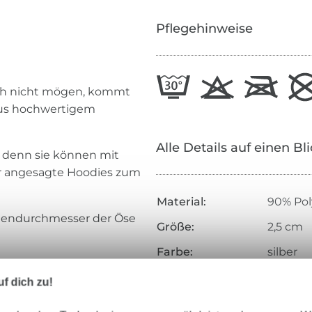
Pflegehinweise
fach nicht mögen, kommt
 aus hochwertigem
Alle Details auf einen Bl
, denn sie können mit
ür angesagte Hoodies zum
Material:
90% Pol
Innendurchmesser der Öse
Größe:
2,5 cm
Farbe:
silber
Inhalt:
1
f dich zu!
Art.Nr.:
XAC18-2