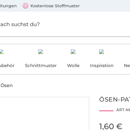
Zum Hauptinhalt springen
Weiter zur Suche
)
Visa, Mastercard, PayPal, Giropay, Kauf auf Rechnung, V
eitungen
Kostenlose Stoffmuster
ubehör
Schnittmuster
Wolle
Inspiration
Ne
Ösen
ÖSEN-PAT
ART.NR
1,60 €