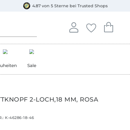
orkasse
4.87 von 5 Sterne bei Trusted Shops
In deinem Konto anmelden o
Du hast keine Artike
Du hast kein
Anmelden
Deine Favorite
Dein W
uheiten
Sale
TKNOPF 2-LOCH,18 MM, ROSA
.:
K-46286-18-46