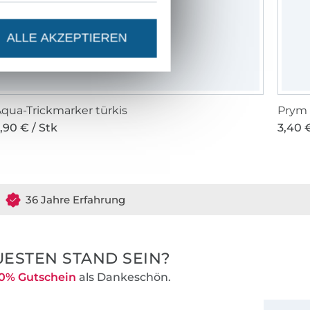
ALLE AKZEPTIEREN
qua-Trickmarker türkis
Prym 
,90 € / Stk
3,40 €
36 Jahre Erfahrung
ESTEN STAND SEIN?
0% Gutschein
als Dankeschön.