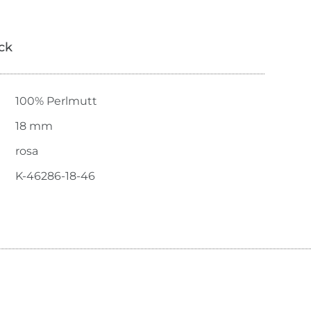
ick
100% Perlmutt
18 mm
rosa
K-46286-18-46