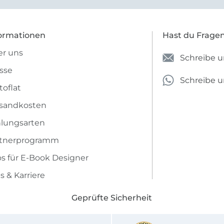
ich nicht genug über die ...
ormationen
Hast du Frage
r uns
Schreibe u
sse
Schreibe 
toflat
sandkosten
lungsarten
rtnerprogramm
os für E-Book Designer
s & Karriere
Geprüfte Sicherheit