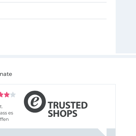
onate
t.
ass es
offen
gestreift
rt, dass