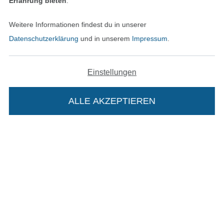
Erfahrung bieten
.
Weitere Informationen findest du in unserer
Finde mehr Inspiration
Datenschutzerklärung
und in unserem
Impressum
.
Einstellungen
ALLE AKZEPTIEREN
In den niederländischen Sh
In den französisch
Nederlands
Français
Die Stoffe Hemmers Portoflat:
(France)
Deutsch
Beschreibung:
Alle Preise inkl. der gesetzl. MwSt.
Die durchgestrichenen Preise entsprechen dem