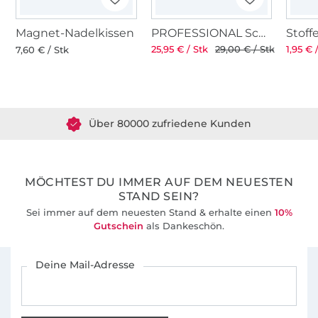
Magnet-Nadelkissen
PROFESSIONAL Schneiderschere 8" 21 cm
25,95 € / Stk
29,00 € / Stk
1,95 € 
7,60 € / Stk
Über 1.8 Millionen Meter Stoff versandfertig
Über 80000 zufriedene Kunden
36 Jahre Erfahrung
MÖCHTEST DU IMMER AUF DEM NEUESTEN
STAND SEIN?
Sei immer auf dem neuesten Stand & erhalte einen
10%
Gutschein
als Dankeschön.
Für den Stoffe Hemmers Newsletter anmelden
Deine Mail-Adresse