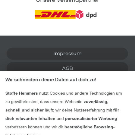
In den deutschen Shop wechseln (aktuell gewählt
Impressum
AGB
Wir schneidern deine Daten auf dich zu!
Datenschutz
Stoffe Hemmers
nutzt Cookies und andere Technologien um
Widerrufsrecht
zu gewährleisten, dass unsere Webseite
zuverlässig,
schnell und sicher
läuft; wir deine Nutzererfahrung mit
für
Kontakt
dich relevanten Inhalten
und
personalisierter Werbung
verbessern können und wir dir
bestmögliche Browsing-
Bestellung widerrufen