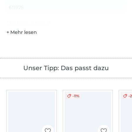
611975
Hersteller-Kontaktdaten
Unser Tipp: Das passt dazu
-11%
-