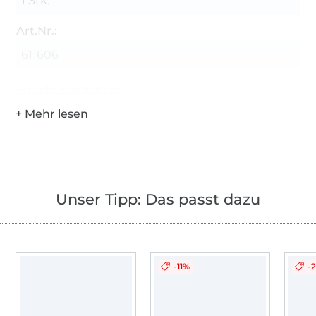
1 Stk.
Art.Nr.:
611606
Hersteller-Kontaktdaten
Unser Tipp: Das passt dazu
-11%
-