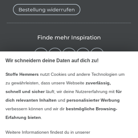
Bestellung widerrufen
Finde mehr Inspiration
Wir schneidern deine Daten auf dich zu!
Stoffe Hemmers
nutzt Cookies und andere Technologien um
zu gewährleisten, dass unsere Webseite
zuverlässig,
schnell und sicher
läuft; wir deine Nutzererfahrung mit
für
dich relevanten Inhalten
und
personalisierter Werbung
verbessern können und wir dir
bestmögliche Browsing-
In den niederländischen Sh
In den französisch
Nederlands
Français
Erfahrung bieten
.
(France)
Weitere Informationen findest du in unserer
Deutsch