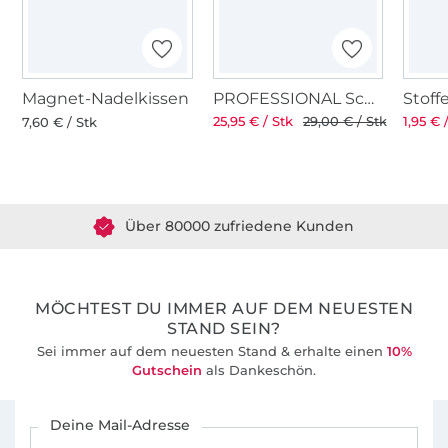
Magnet-Nadelkissen
PROFESSIONAL Schneiderschere 8" 21 cm
25,95 € / Stk
29,00 € / Stk
1,95 € 
7,60 € / Stk
Über 1.8 Millionen Meter Stoff versandfertig
Über 80000 zufriedene Kunden
36 Jahre Erfahrung
MÖCHTEST DU IMMER AUF DEM NEUESTEN
STAND SEIN?
Sei immer auf dem neuesten Stand & erhalte einen
10%
Gutschein
als Dankeschön.
Für den Stoffe Hemmers Newsletter anmelden
Deine Mail-Adresse