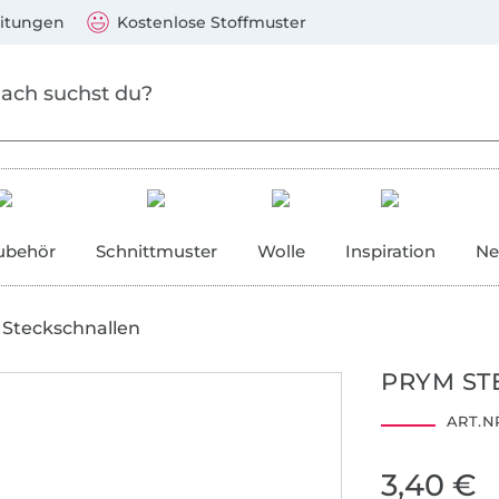
Zum Hauptinhalt springen
Weiter zur Suche
)
Visa, Mastercard, PayPal, Giropay, Kauf auf Rechnung, V
eitungen
Kostenlose Stoffmuster
ubehör
Schnittmuster
Wolle
Inspiration
Ne
Steckschnallen
PRYM ST
ART.NR
3,40 €