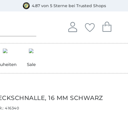
orkasse
4.87 von 5 Sterne bei Trusted Shops
In deinem Konto anmelden o
Du hast keine Artike
Du hast kein
Anmelden
Deine Favorite
Dein W
uheiten
Sale
ECKSCHNALLE, 16 MM SCHWARZ
.:
416340