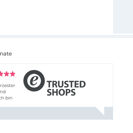
onate
rzester
ch bin