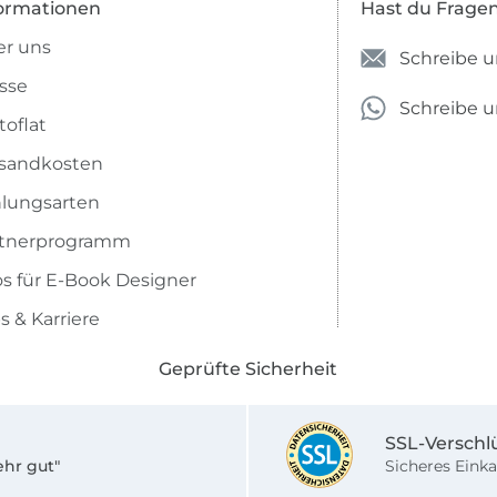
ormationen
Hast du Frage
r uns
Schreibe u
sse
Schreibe 
toflat
sandkosten
lungsarten
rtnerprogramm
os für E-Book Designer
s & Karriere
Geprüfte Sicherheit
SSL-Verschl
ehr gut"
Sicheres Einka