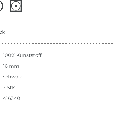
ick
100% Kunststoff
16 mm
schwarz
2 Stk.
416340