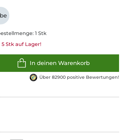
abe
estellmenge: 1 Stk
5 Stk auf Lager!
In deinen Warenkorb
Über 82900 positive Bewertungen!