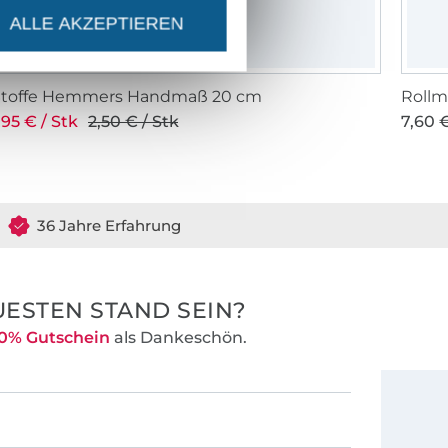
ALLE AKZEPTIEREN
Stoffe Hemmers Handmaß 20 cm
Rollm
,95 € / Stk
2,50 € / Stk
7,60 €
36 Jahre Erfahrung
ESTEN STAND SEIN?
0% Gutschein
als Dankeschön.