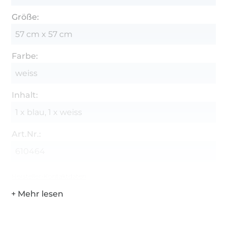
Größe:
57 cm x 57 cm
Farbe:
weiss
Inhalt:
1 x blau, 1 x weiss
Art.Nr.:
610464
Hersteller-Kontaktdaten