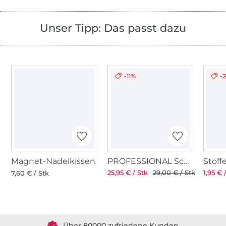
Unser Tipp: Das passt dazu
-11%
-
Magnet-Nadelkissen
PROFESSIONAL Schneiderschere 8" 21 cm
25,95 € / Stk
29,00 € / Stk
1,95 € 
7,60 € / Stk
Über 1.8 Millionen Meter Stoff versandfertig
Über 80000 zufriedene Kunden