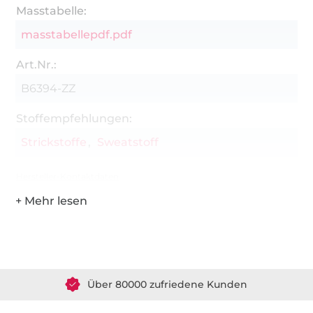
Masstabelle:
masstabellepdf.pdf
Art.Nr.:
B6394-ZZ
Stoffempfehlungen:
Strickstoffe
Sweatstoff
Hersteller-Kontaktdaten
Über 1.8 Millionen Meter Stoff versandfertig
Über 80000 zufriedene Kunden
36 Jahre Erfahrung