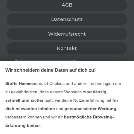
AGB
Datenschutz
Widerrufsrecht
Kontakt
Bestellung widerrufen
Wir schneidern deine Daten auf dich zu!
Stoffe Hemmers
nutzt Cookies und andere Technologien um
Finde mehr Inspiration
zu gewährleisten, dass unsere Webseite
zuverlässig,
schnell und sicher
läuft; wir deine Nutzererfahrung mit
für
dich relevanten Inhalten
und
personalisierter Werbung
verbessern können und wir dir
bestmögliche Browsing-
Erfahrung bieten
.