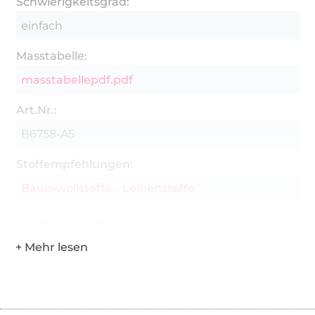
Schwierigkeitsgrad:
einfach
Masstabelle:
masstabellepdf.pdf
Art.Nr.:
B6758-A5
Stoffempfehlungen:
Baumwollstoffe
Leinenstoffe
Hersteller-Kontaktdaten