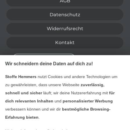
AGB
Datenschutz
Widerrufsrecht
Kontakt
Bestellung widerrufen
Wir schneidern deine Daten auf dich zu!
Stoffe Hemmers
nutzt Cookies und andere Technologien um
Finde mehr Inspiration
zu gewährleisten, dass unsere Webseite
zuverlässig,
schnell und sicher
läuft; wir deine Nutzererfahrung mit
für
dich relevanten Inhalten
und
personalisierter Werbung
verbessern können und wir dir
bestmögliche Browsing-
Erfahrung bieten
.