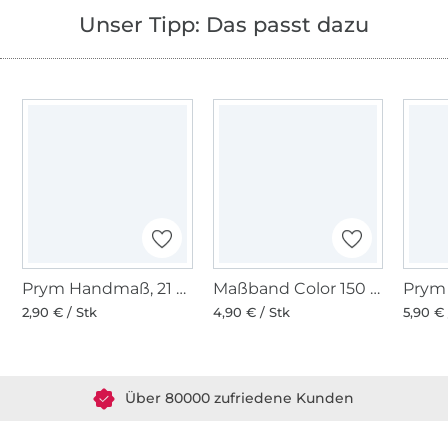
Unser Tipp: Das passt dazu
Prym Handmaß, 21 cm-Skala
Maßband Color 150 cm
2,90 € / Stk
4,90 € / Stk
5,90 € 
Über 1.8 Millionen Meter Stoff versandfertig
Über 80000 zufriedene Kunden
36 Jahre Erfahrung