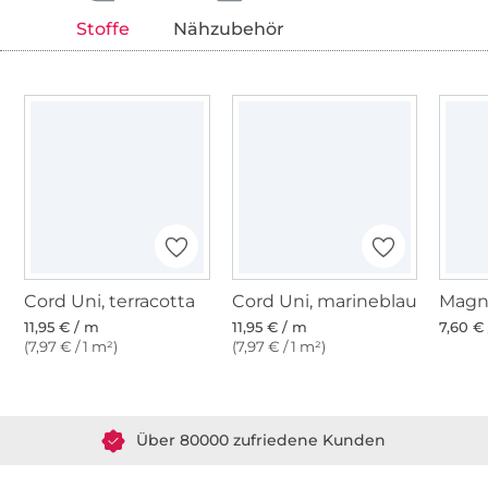
Stoffe
Nähzubehör
Cord Uni, terracotta
Cord Uni, marineblau
Magn
11,95 € / m
11,95 € / m
7,60 € 
(7,97 € / 1 m²)
(7,97 € / 1 m²)
Über 1.8 Millionen Meter Stoff versandfertig
Über 80000 zufriedene Kunden
36 Jahre Erfahrung