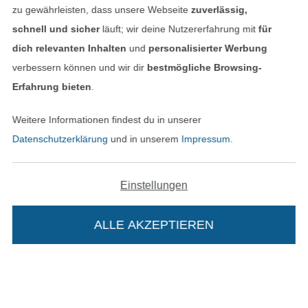
zu gewährleisten, dass unsere Webseite
zuverlässig,
schnell und sicher
läuft; wir deine Nutzererfahrung mit
für
dich relevanten Inhalten
und
personalisierter Werbung
In den deutschen Shop wechseln (aktuell gewählt
verbessern können und wir dir
bestmögliche Browsing-
Erfahrung bieten
.
Impressum
Weitere Informationen findest du in unserer
AGB
Datenschutzerklärung
und in unserem
Impressum
.
Datenschutz
Einstellungen
Widerrufsrecht
ALLE AKZEPTIEREN
Kontakt
Bestellung widerrufen