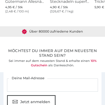
Gütermann Allesnäher (221) oxidrot
Stecknadeln superfein
4,95 € / Stk
4,90 € / Stk
5,90 € 
(2,48 € / 100 m)
(326,67 € / 1 kg)
Über 1.8 Millionen Meter Stoff versandfertig
Über 80000 zufriedene Kunden
36 Jahre Erfahrung
MÖCHTEST DU IMMER AUF DEM NEUESTEN
STAND SEIN?
Sei immer auf dem neuesten Stand & erhalte einen
10%
Gutschein
als Dankeschön.
Für den Stoffe Hemmers Newsletter anmelden
Deine Mail-Adresse
Jetzt anmelden