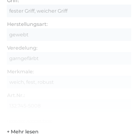
Griff:
fester Griff, weicher Griff
Herstellungsart:
gewebt
Veredelung:
garngefärbt
Merkmale:
weich, fest, robust
Art.Nr.:
132.745-5008
Hersteller-Kontaktdaten