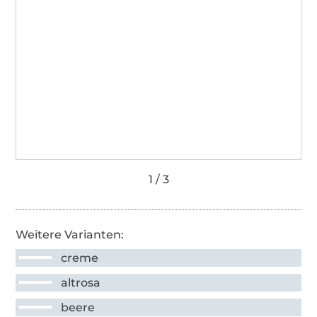
Weitere Varianten:
creme
altrosa
beere