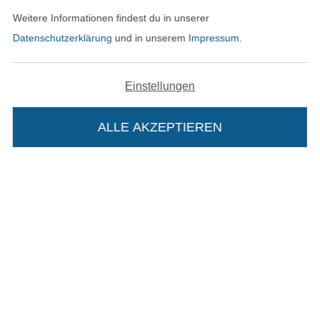
Datenschutz
Weitere Informationen findest du in unserer
Datenschutzerklärung
und in unserem
Impressum
.
Widerrufsrecht
Kontakt
Einstellungen
Bestellung widerrufen
ALLE AKZEPTIEREN
Finde mehr Inspiration
Die Stoffe Hemmers Portoflat:
Beschreibung:
Beim Kauf der Portoflat bekommst du sechs