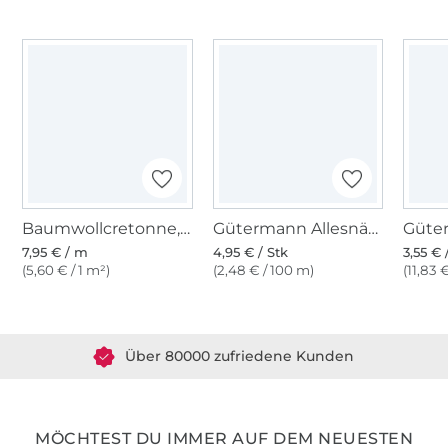
Baumwollcretonne, vanille
Gütermann Allesnäher (169) elfenbein
7,95 € / m
4,95 € / Stk
3,55 € 
(5,60 € / 1 m²)
(2,48 € / 100 m)
(11,83 
Über 1.8 Millionen Meter Stoff versandfertig
Über 80000 zufriedene Kunden
36 Jahre Erfahrung
MÖCHTEST DU IMMER AUF DEM NEUESTEN