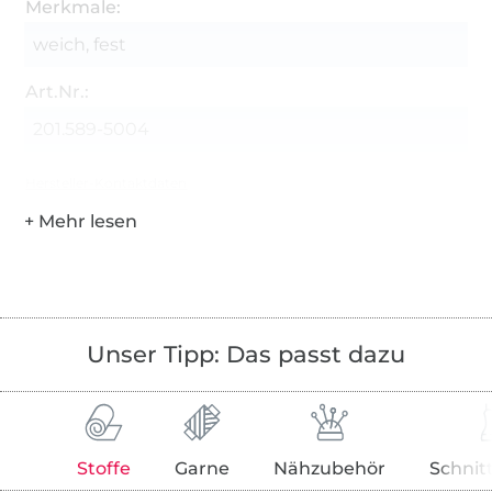
Merkmale:
weich, fest
Art.Nr.:
201.589-5004
Hersteller-Kontaktdaten
Unser Tipp: Das passt dazu
Stoffe
Garne
Nähzubehör
Schnit