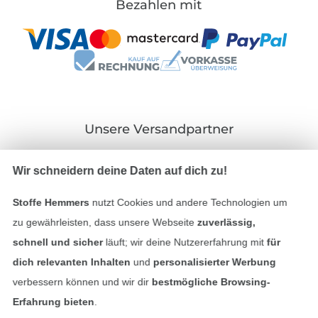
Bezahlen mit
Unsere Versandpartner
Wir schneidern deine Daten auf dich zu!
Stoffe Hemmers
nutzt Cookies und andere Technologien um
In den deutschen Shop wechseln (aktuell gewählt
zu gewährleisten, dass unsere Webseite
zuverlässig,
schnell und sicher
läuft; wir deine Nutzererfahrung mit
für
Impressum
dich relevanten Inhalten
und
personalisierter Werbung
verbessern können und wir dir
bestmögliche Browsing-
AGB
Erfahrung bieten
.