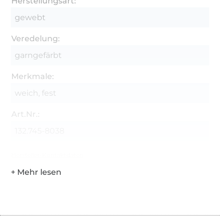
Herstellungsart:
gewebt
Veredelung:
garngefärbt
Merkmale:
weich, fest
Art.Nr.:
132.745-8038
Hersteller-Kontaktdaten