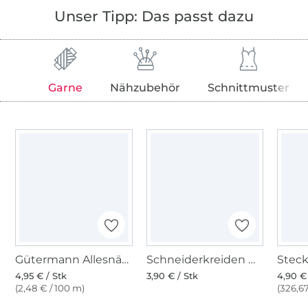
Unser Tipp: Das passt dazu
Garne
Nähzubehör
Schnittmuster
Gütermann Allesnäher (487)
Schneiderkreiden weiss
4,95 € / Stk
3,90 € / Stk
4,90 €
(2,48 € / 100 m)
(326,67