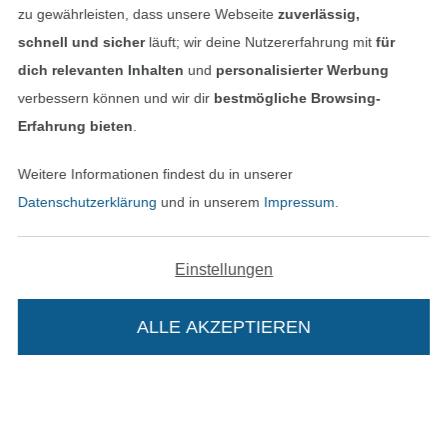
In den deutschen Shop wechseln (aktuell gewählt
zu gewährleisten, dass unsere Webseite
zuverlässig,
schnell und sicher
läuft; wir deine Nutzererfahrung mit
für
Impressum
dich relevanten Inhalten
und
personalisierter Werbung
verbessern können und wir dir
bestmögliche Browsing-
AGB
Erfahrung bieten
.
Datenschutz
Weitere Informationen findest du in unserer
Datenschutzerklärung
und in unserem
Impressum
.
Widerrufsrecht
Kontakt
Einstellungen
Bestellung widerrufen
ALLE AKZEPTIEREN
Finde mehr Inspiration