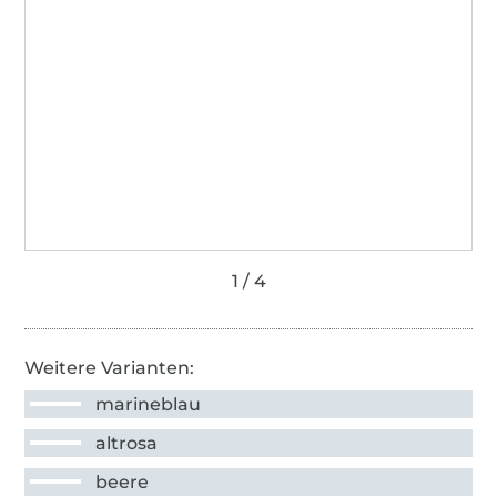
Weitere Varianten:
marineblau
altrosa
beere