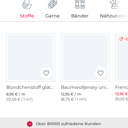
Stoffe
Garne
Bänder
Nähzubehö
-
Bündchenstoff glatt, dunkelblau
Baumwolljersey uni, nachtblau
13,95 
8,95 € / m
12,95 € / m
(9,00 €
(13,56 € / 1 m²)
(8,75 € / 1 m²)
Über 1.8 Millionen Meter Stoff versandfertig
Über 80000 zufriedene Kunden