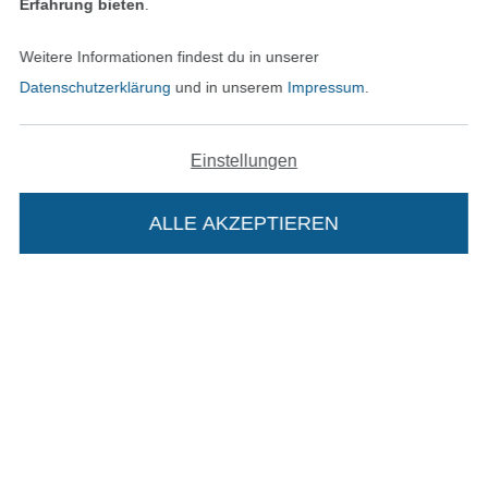
Erfahrung bieten
.
Impressum
Weitere Informationen findest du in unserer
AGB
Datenschutzerklärung
und in unserem
Impressum
.
Datenschutz
Einstellungen
Widerrufsrecht
ALLE AKZEPTIEREN
Kontakt
Bestellung widerrufen
Die Stoffe Hemmers Portoflat:
Finde mehr Inspiration
Beschreibung: