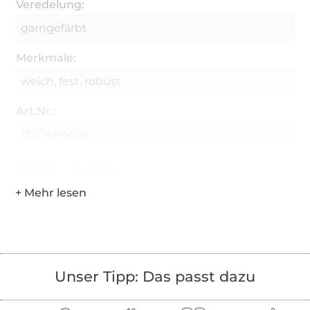
Veredelung:
garngefärbt
Merkmale:
weich, fest, robust
Art.Nr.:
132.745-5026
Hersteller-Kontaktdaten
Unser Tipp: Das passt dazu