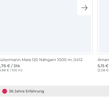
ütermann Mara 120 Nähgarn 1000 m, 0412
Amann
,76 € / Stk
5,15 €
0,68 € / 100 m)
(2,58 €
36 Jahre Erfahrung