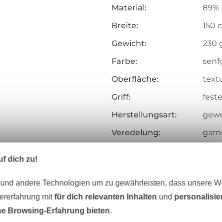
Material:
89% 
Breite:
150 
Gewicht:
230 
Farbe:
senf
Oberfläche:
textu
Griff:
feste
Herstellungsart:
gew
Veredelung:
garn
Merkmale:
weich
f dich zu!
Art.Nr.:
201.
 und andere Technologien um zu gewährleisten, dass unsere 
Hersteller-Kontaktdaten
zererfahrung mit
für dich relevanten Inhalten
und
personalisi
e Browsing-Erfahrung bieten
.