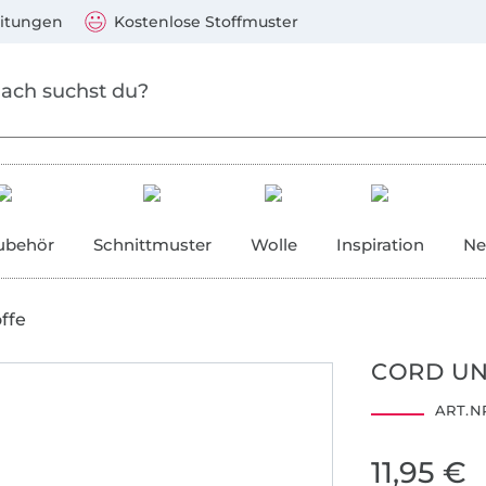
Zum Hauptinhalt springen
Weiter zur Suche
)
Visa, Mastercard, PayPal, Giropay, Kauf auf Rechnung, V
eitungen
Kostenlose Stoffmuster
ubehör
Schnittmuster
Wolle
Inspiration
Ne
ffe
CORD UN
ART.NR
11,95 €