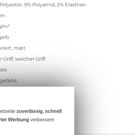
Polyester, 9% Polyamid, 2% Elasthan
cm
g/m²
gelb
riert, matt
r Griff, weicher Griff
ebt
gefärbt
, fest
589-5010
Webseite
zuverlässig, schnell
erter Werbung
verbessern