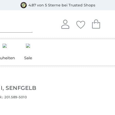
orkasse
4.87 von 5 Sterne bei Trusted Shops
In deinem Konto anmelden o
Du hast keine Artike
Du hast kein
Anmelden
Deine Favorite
Dein W
uheiten
Sale
I, SENFGELB
.:
201.589-5010