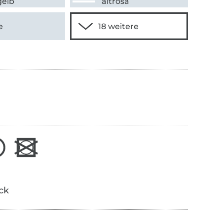
gelb
altrosa
e
ick