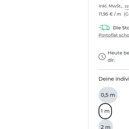
inkl. MwSt.,
zz
11,95 € / m
(G
Heute bes
dir.
Deine indiv
0,5 m
1 m
2 m