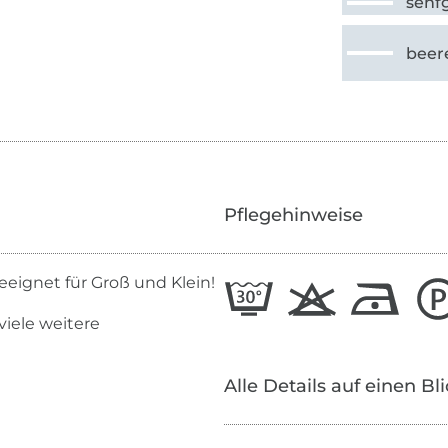
senf
beer
Pflegehinweise
eeignet für Groß und Klein!
viele weitere
Alle Details auf einen Bl