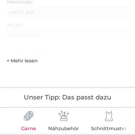
Merkmale:
weich, fest
Art.Nr.:
201.589-3006
Hersteller-Kontaktdaten
Unser Tipp: Das passt dazu
Garne
Nähzubehör
Schnittmuster