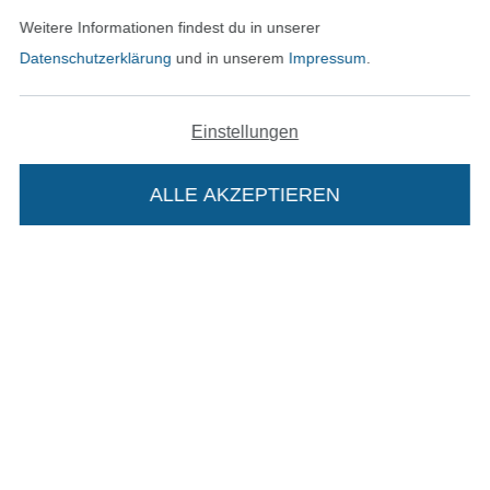
Datenschutz
Weitere Informationen findest du in unserer
Datenschutzerklärung
und in unserem
Impressum
.
Widerrufsrecht
Kontakt
Einstellungen
Bestellung widerrufen
ALLE AKZEPTIEREN
Finde mehr Inspiration
Die Stoffe Hemmers Portoflat:
Beschreibung:
Beim Kauf der Portoflat bekommst du sechs