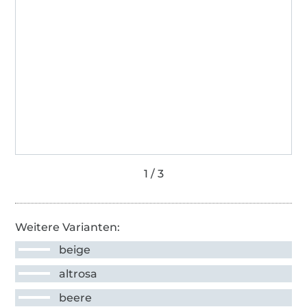
Weitere Varianten:
beige
altrosa
beere