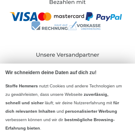
Bezahlen mit
Unsere Versandpartner
Wir schneidern deine Daten auf dich zu!
Stoffe Hemmers
nutzt Cookies und andere Technologien um
In den deutschen Shop wechseln (aktuell gewählt
zu gewährleisten, dass unsere Webseite
zuverlässig,
schnell und sicher
läuft; wir deine Nutzererfahrung mit
für
Impressum
dich relevanten Inhalten
und
personalisierter Werbung
verbessern können und wir dir
bestmögliche Browsing-
AGB
Erfahrung bieten
.