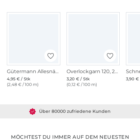
Gütermann Allesnäher (199) camel
Overlockgarn 120, 2740 m, hellbeige
4,95 € / Stk
3,20 € / Stk
3,90 € 
(2,48 € / 100 m)
(0,12 € / 100 m)
Über 1.8 Millionen Meter Stoff versandfertig
Über 80000 zufriedene Kunden
36 Jahre Erfahrung
MÖCHTEST DU IMMER AUF DEM NEUESTEN