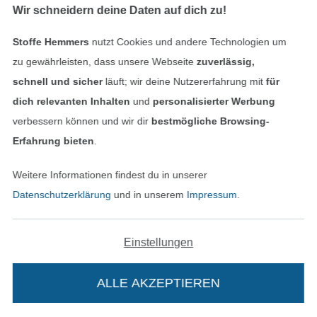
Wir schneidern deine Daten auf dich zu!
Schnittmuster Bluse , Hemdkragen , Stehkragen , Ärmelblende, Burda 6527
Schnittmuster Kleid, Burda 6520
Stoffe Hemmers
nutzt Cookies und andere Technologien um
12,90 € / Stk
15,90 € / Stk
zu gewährleisten, dass unsere Webseite
zuverlässig,
schnell und sicher
läuft; wir deine Nutzererfahrung mit
für
dich relevanten Inhalten
und
personalisierter Werbung
verbessern können und wir dir
bestmögliche Browsing-
Erfahrung bieten
.
Weitere Informationen findest du in unserer
Datenschutzerklärung
und in unserem
Impressum
.
Schnittmuster Kleid, Burda 9379
Schnittmuster Kleid & Jacke, Burda 6687
Einstellungen
15,90 € / Stk
15,90 € / Stk
ALLE AKZEPTIEREN