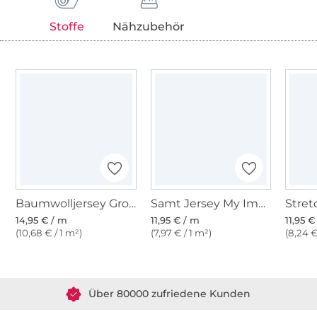
Stoffe
Nähzubehör
Baumwolljersey Grosse Streifenliebe, marine - weiß
Samt Jersey My Image, dunkelblau
14,95 € / m
11,95 € / m
11,95 €
(10,68 € / 1 m²)
(7,97 € / 1 m²)
(8,24 €
Über 1.8 Millionen Meter Stoff versandfertig
Über 80000 zufriedene Kunden
36 Jahre Erfahrung