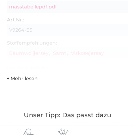
masstabellepdf.pdf
Art.Nr.:
V9264-E5
Stoffempfehlungen:
Baumwolljersey
Samt
Viskosejersey
Hersteller-Kontaktdaten
Unser Tipp: Das passt dazu