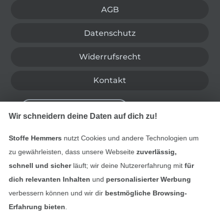
AGB
Datenschutz
Widerrufsrecht
Kontakt
Bestellung widerrufen
Wir schneidern deine Daten auf dich zu!
Stoffe Hemmers
nutzt Cookies und andere Technologien um
Finde mehr Inspiration
zu gewährleisten, dass unsere Webseite
zuverlässig,
schnell und sicher
läuft; wir deine Nutzererfahrung mit
für
dich relevanten Inhalten
und
personalisierter Werbung
verbessern können und wir dir
bestmögliche Browsing-
Erfahrung bieten
.