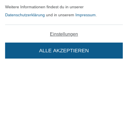
Weitere Informationen findest du in unserer
Unsere Versandpartner
Datenschutzerklärung
und in unserem
Impressum
.
Einstellungen
In den deutschen Shop wechseln (aktuell gewählt
ALLE AKZEPTIEREN
In deinen Warenkorb
Impressum
AGB
Datenschutz
Widerrufsrecht
Kontakt