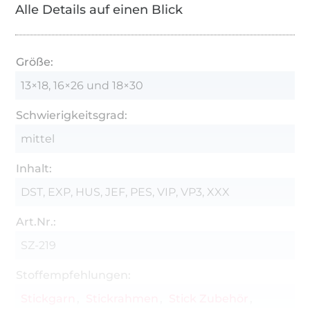
Alle Details auf einen Blick
Von jedem Motiv dürfen Sie maximal 50 Stück
absticken.
Größe:
13×18, 16×26 und 18×30
Schwierigkeitsgrad:
mittel
Inhalt:
DST, EXP, HUS, JEF, PES, VIP, VP3, XXX
Art.Nr.:
SZ-219
Stoffempfehlungen:
Stickgarn
Stickrahmen
Stick Zubehör