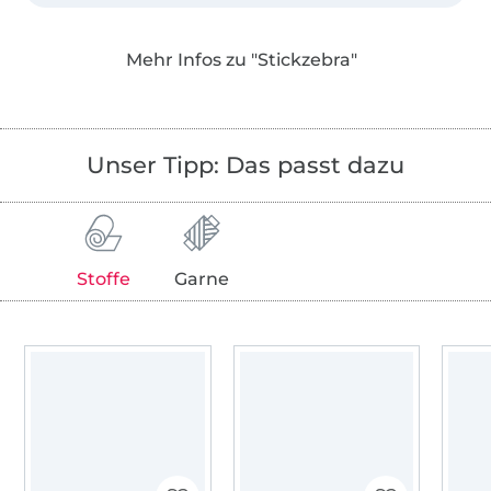
Alle Motive sind liebevoll gezeichnet, mit
Mehr Infos zu "Stickzebra"
technischem Verständnis aufwändig von
Hand und mit ganz viel Herzblut digitalisiert
worden. Jede Stickdatei wurde für dich von
meinen Stickfeen probegestickt, damit auch
Unser Tipp: Das passt dazu
jedes noch so kleine, feine Detail dein
Stickerinnen-Herz erfreuen kann.
Ganz besonderen Wert lege ich auf das
persönliche und herzliche - außerdem habe
Stoffe
Garne
ich auch nach dem Kauf immer ein offenes
Ohr für dich!
Ich freue mich, dass du vorbeischaust! Mach
es dir bei mir gemütlich und jetzt wünsche
ich dir ganz viel Spaß beim Shoppen!