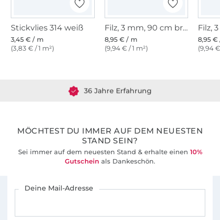
Stickvlies 314 weiß
Filz, 3 mm, 90 cm breit, hellgrün
3,45 € / m
8,95 € / m
8,95 €
Über 1.8 Millionen Meter Stoff versandfertig
(3,83 € / 1 m²)
(9,94 € / 1 m²)
(9,94 €
Über 80000 zufriedene Kunden
36 Jahre Erfahrung
MÖCHTEST DU IMMER AUF DEM NEUESTEN
STAND SEIN?
Sei immer auf dem neuesten Stand & erhalte einen
10%
Gutschein
als Dankeschön.
Für den Stoffe Hemmers Newsletter anmelden
Deine Mail-Adresse