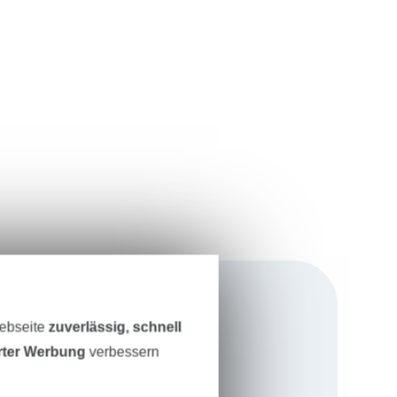
Webseite
zuverlässig, schnell
te Vielfalt an
erter Werbung
verbessern
ntionell,
llem aus denen