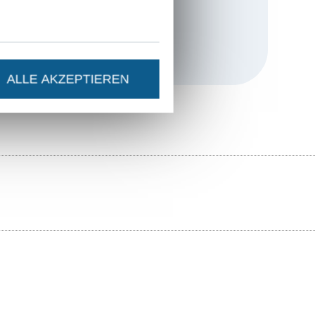
t technischem
ganz viel
ALLE AKZEPTIEREN
atei wurde für
, damit auch
ickerinnen-Herz
rsönliche und
 dem Kauf
h es dir bei mir
 viel Spaß beim