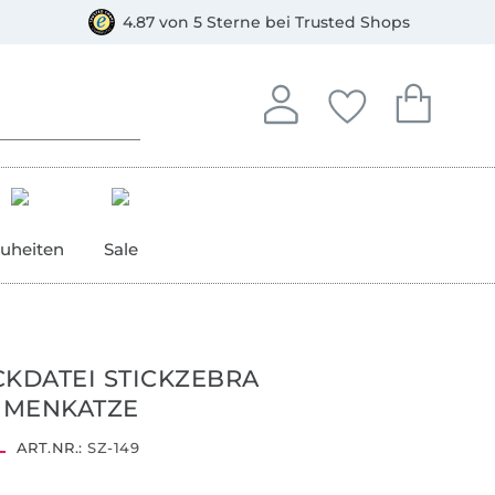
orkasse
4.87 von 5 Sterne bei Trusted Shops
In deinem Konto anmelden o
Du hast keine Artike
Du hast kein
Anmelden
Deine Favorite
Dein W
uheiten
Sale
CKDATEI STICKZEBRA
UMENKATZE
ART.NR.:
SZ-149