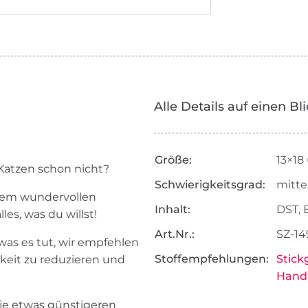
Alle Details auf einen Bl
Größe:
13×18
 Katzen schon nicht?
Schwierigkeitsgrad:
mitte
esem wundervollen
Inhalt:
DST, 
es, was du willst!
Art.Nr.:
SZ-14
as es tut, wir empfehlen
Stoffempfehlungen:
Stick
gkeit zu reduzieren und
Handa
die etwas günstigeren