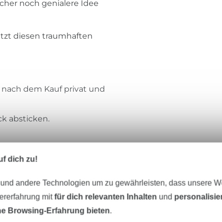
icher noch genialere Idee
tzt diesen traumhaften
n nach dem Kauf privat und
k absticken.
f dich zu!
Stickzebra
 und andere Technologien um zu gewährleisten, dass unsere 
Meine kleine Welt steht für eine kunterbun
zererfahrung mit
für dich relevanten Inhalten
und
personalisi
Stickdateien, die verspielt, lustig, unkonve
e Browsing-Erfahrung bieten
.
manchmal etwas verrückt sind und vor a