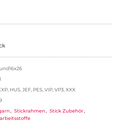
ick
 und16x26
l
EXP, HUS, JEF, PES, VIP, VP3, XXX
9
garn
Stickrahmen
Stick Zubehör
rbeitsstoffe