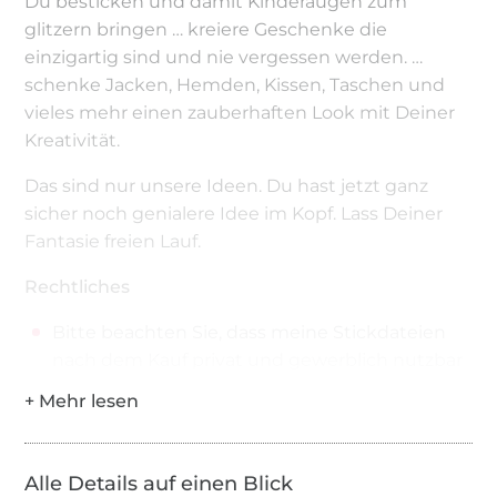
Du besticken und damit Kinderaugen zum
glitzern bringen … kreiere Geschenke die
einzigartig sind und nie vergessen werden. …
schenke Jacken, Hemden, Kissen, Taschen und
vieles mehr einen zauberhaften Look mit Deiner
Kreativität.
Das sind nur unsere Ideen. Du hast jetzt ganz
sicher noch genialere Idee im Kopf. Lass Deiner
Fantasie freien Lauf.
Rechtliches
Bitte beachten Sie, dass meine Stickdateien
nach dem Kauf privat und gewerblich nutzbar
sind.
Von jedem Motiv dürfen Sie maximal 50 Stück
absticken.
Alle Details auf einen Blick