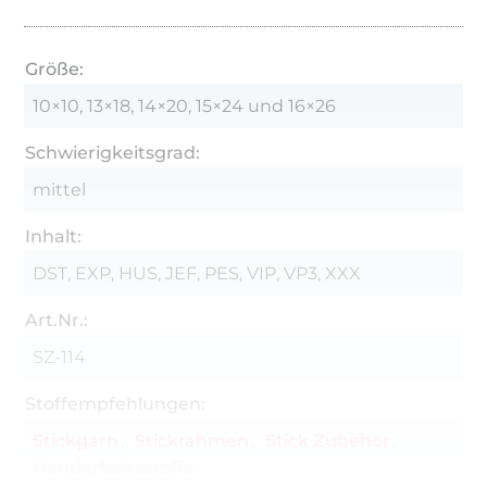
Größe:
10×10, 13×18, 14×20, 15×24 und 16×26
Schwierigkeitsgrad:
mittel
Inhalt:
DST, EXP, HUS, JEF, PES, VIP, VP3, XXX
Art.Nr.:
SZ-114
Stoffempfehlungen:
Stickgarn
Stickrahmen
Stick Zubehör
Handarbeitsstoffe