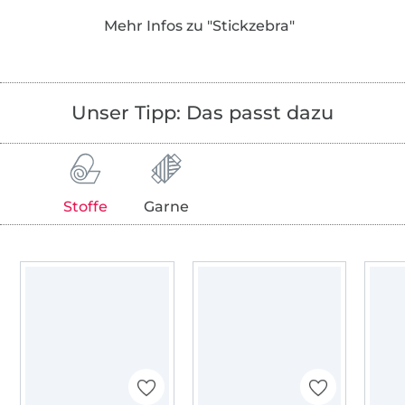
Alle Motive sind liebevoll gezeichnet, mit
Mehr Infos zu "Stickzebra"
technischem Verständnis aufwändig von
Hand und mit ganz viel Herzblut digitalisiert
worden. Jede Stickdatei wurde für dich von
meinen Stickfeen probegestickt, damit auch
Unser Tipp: Das passt dazu
jedes noch so kleine, feine Detail dein
Stickerinnen-Herz erfreuen kann.
Ganz besonderen Wert lege ich auf das
persönliche und herzliche - außerdem habe
Stoffe
Garne
ich auch nach dem Kauf immer ein offenes
Ohr für dich!
Ich freue mich, dass du vorbeischaust! Mach
es dir bei mir gemütlich und jetzt wünsche
ich dir ganz viel Spaß beim Shoppen!