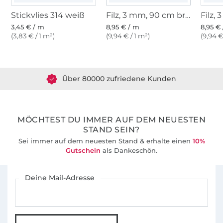
Stickvlies 314 weiß
Filz, 3 mm, 90 cm breit, hellgrün
3,45 € / m
8,95 € / m
8,95 €
(3,83 € / 1 m²)
(9,94 € / 1 m²)
(9,94 €
Über 1.8 Millionen Meter Stoff versandfertig
Über 80000 zufriedene Kunden
36 Jahre Erfahrung
MÖCHTEST DU IMMER AUF DEM NEUESTEN
STAND SEIN?
Sei immer auf dem neuesten Stand & erhalte einen
10%
Gutschein
als Dankeschön.
Für den Stoffe Hemmers Newsletter anmelden
Deine Mail-Adresse