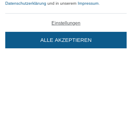
Datenschutzerklärung
und in unserem
Impressum
.
Einstellungen
In den deutschen Shop wechseln (aktuell gewählt
ALLE AKZEPTIEREN
In deinen Warenkorb
Impressum
AGB
Datenschutz
Widerrufsrecht
Kontakt
Bestellung widerrufen