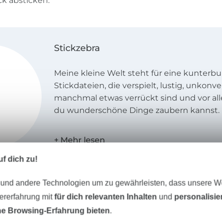
k absticken.
Stickzebra
Meine kleine Welt steht für eine kunterbun
Stickdateien, die verspielt, lustig, unkonve
manchmal etwas verrückt sind und vor a
du wunderschöne Dinge zaubern kannst.
Alle Motive sind liebevoll gezeichnet, mi
Verständnis aufwändig von Hand und mit 
f dich zu!
Herzblut digitalisiert worden. Jede Stickd
dich von meinen Stickfeen probegestickt
 und andere Technologien um zu gewährleisten, dass unsere 
jedes noch so kleine, feine Detail dein St
erfreuen kann.
zererfahrung mit
für dich relevanten Inhalten
und
personalisi
Ganz besonderen Wert lege ich auf das pe
e Browsing-Erfahrung bieten
.
herzliche - außerdem habe ich auch nach