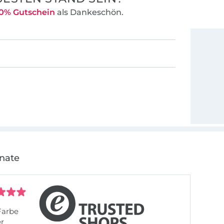
0% Gutschein
als Dankeschön.
onate
Farbe
er