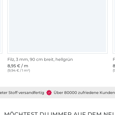
Filz, 3 mm, 90 cm breit, hellgrün
F
8,95 € / m
8
(9,94 € / 1 m²)
(
eter Stoff versandfertig
Über 80000 zufriedene Kunden
MÖCHTEST DU IMMER AUF DEM NEU