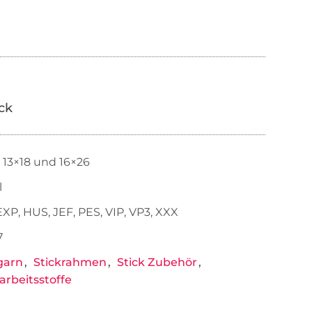
ick
, 13×18 und 16×26
l
EXP, HUS, JEF, PES, VIP, VP3, XXX
7
garn
Stickrahmen
Stick Zubehör
rbeitsstoffe