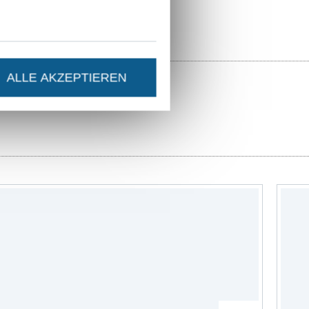
h es dir bei mir
 viel Spaß beim
ALLE AKZEPTIEREN