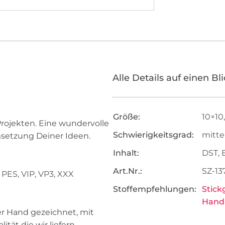
Alle Details auf einen Bl
Größe:
10×10
Projekten. Eine wundervolle
Schwierigkeitsgrad:
mitte
Umsetzung Deiner Ideen.
Inhalt:
DST, 
Art.Nr.:
SZ-13
PES, VIP, VP3, XXX
Stoffempfehlungen:
Stick
Handa
per Hand gezeichnet, mit
tät die wir liefern,