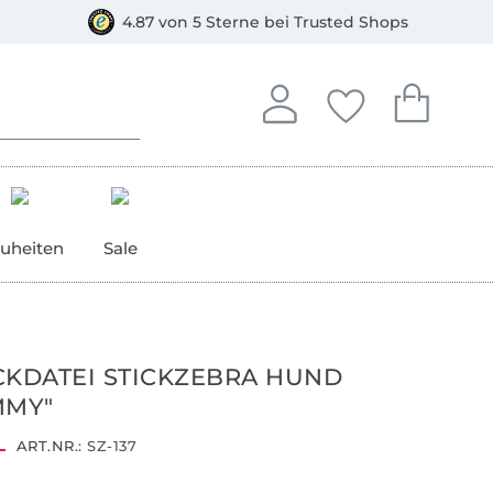
orkasse
4.87 von 5 Sterne bei Trusted Shops
In deinem Konto anmelden o
Du hast keine Artike
Du hast kein
Anmelden
Deine Favorite
Dein W
uheiten
Sale
CKDATEI STICKZEBRA HUND
MMY"
ART.NR.:
SZ-137