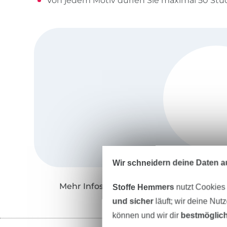
Von jedem Motiv dürfen Sie maximal 50 Stüc
Wir schneidern deine Daten au
Mehr Infos zu "Stickzebra"
Stoffe Hemmers
nutzt Cookies
und sicher
läuft; wir deine Nut
können und wir dir
bestmöglich