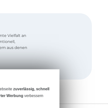
te Vielfalt an
ntionell,
llem aus denen
t technischem
ganz viel
atei wurde für
, damit auch
Webseite
zuverlässig, schnell
ickerinnen-Herz
erter Werbung
verbessern
rsönliche und
 dem Kauf