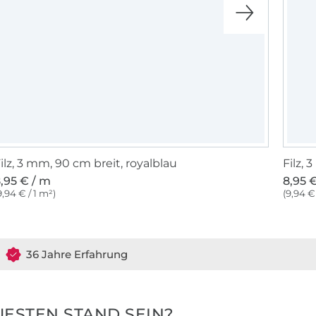
ilz, 3 mm, 90 cm breit, royalblau
Filz, 
,95 € / m
8,95 
9,94 € / 1 m²)
(9,94 € 
36 Jahre Erfahrung
ESTEN STAND SEIN?