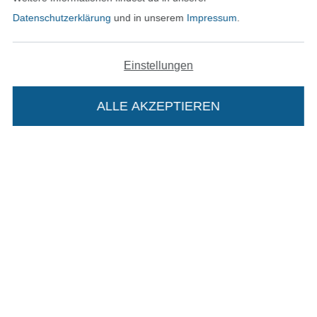
Unsere Versandpartner
Datenschutzerklärung
und in unserem
Impressum
.
Einstellungen
In den deutschen Shop wechseln (aktuell gewählt
ALLE AKZEPTIEREN
In deinen Warenkorb
Impressum
AGB
Datenschutz
Widerrufsrecht
Kontakt
Bestellung widerrufen