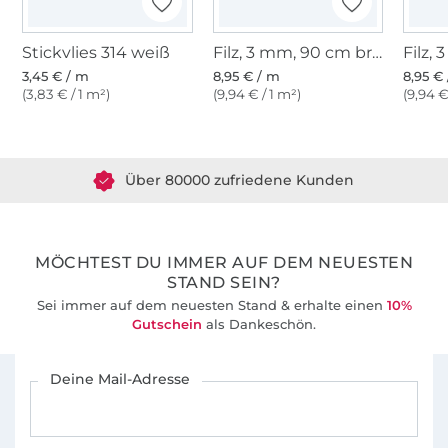
Stickvlies 314 weiß
Filz, 3 mm, 90 cm breit, hellgrün
3,45 € / m
8,95 € / m
8,95 €
(3,83 € / 1 m²)
(9,94 € / 1 m²)
(9,94 €
Über 1.8 Millionen Meter Stoff versandfertig
Über 80000 zufriedene Kunden
36 Jahre Erfahrung
MÖCHTEST DU IMMER AUF DEM NEUESTEN
STAND SEIN?
Sei immer auf dem neuesten Stand & erhalte einen
10%
Gutschein
als Dankeschön.
Für den Stoffe Hemmers Newsletter anmelden
Deine Mail-Adresse