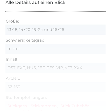
Alle Details auf einen Blick
Größe:
13×18, 14×20, 15×24 und 16×26
Schwierigkeitsgrad:
mittel
Inhalt:
DST, EXP, HUS, JEF, PES, VIP, VP3, XXX
Art.Nr.:
SZ-163
Stoffempfehlungen:
Stickgarn
Stickrahmen
Stick Zubehör