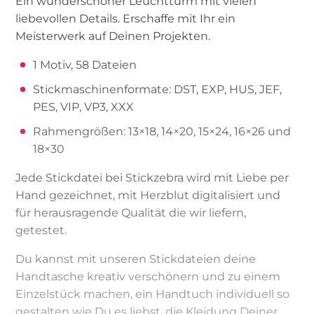
Ein wunderschöner Leuchtturm mit vielen
liebevollen Details. Erschaffe mit Ihr ein
Meisterwerk auf Deinen Projekten.
1 Motiv, 58 Dateien
Stickmaschinenformate: DST, EXP, HUS, JEF,
PES, VIP, VP3, XXX
Rahmengrößen: 13×18, 14×20, 15×24, 16×26 und
18×30
Jede Stickdatei bei Stickzebra wird mit Liebe per
Hand gezeichnet, mit Herzblut digitalisiert und
für herausragende Qualität die wir liefern,
getestet.
Du kannst mit unseren Stickdateien deine
Handtasche kreativ verschönern und zu einem
Einzelstück machen, ein Handtuch individuell so
gestalten wie Du es liebst, die Kleidung Deiner