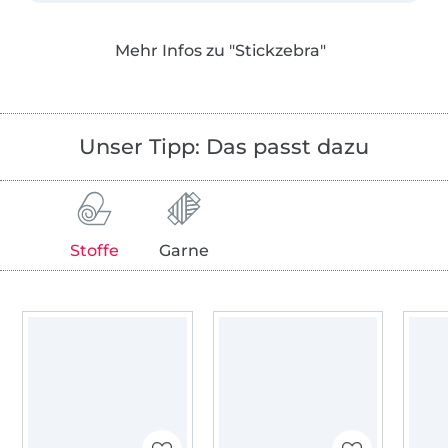
Alle Motive sind liebevoll gezeichnet, mit
Mehr Infos zu "Stickzebra"
technischem Verständnis aufwändig von
Hand und mit ganz viel Herzblut digitalisiert
worden. Jede Stickdatei wurde für dich von
meinen Stickfeen probegestickt, damit auch
Unser Tipp: Das passt dazu
jedes noch so kleine, feine Detail dein
Stickerinnen-Herz erfreuen kann.
Ganz besonderen Wert lege ich auf das
persönliche und herzliche - außerdem habe
Stoffe
Garne
ich auch nach dem Kauf immer ein offenes
Ohr für dich!
Ich freue mich, dass du vorbeischaust! Mach
es dir bei mir gemütlich und jetzt wünsche
ich dir ganz viel Spaß beim Shoppen!