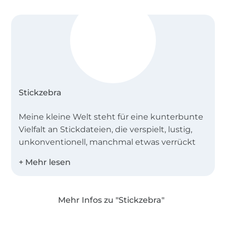
Stickzebra
Meine kleine Welt steht für eine kunterbunte
Vielfalt an Stickdateien, die verspielt, lustig,
unkonventionell, manchmal etwas verrückt
sind und vor allem aus denen du
wunderschöne Dinge zaubern kannst.
Alle Motive sind liebevoll gezeichnet, mit
Mehr Infos zu "Stickzebra"
technischem Verständnis aufwändig von
Hand und mit ganz viel Herzblut digitalisiert