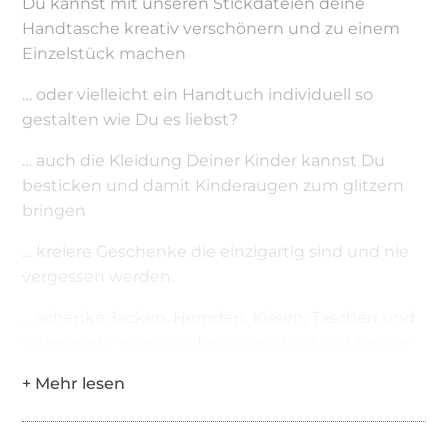
Du kannst mit unseren Stickdateien deine
Handtasche kreativ verschönern und zu einem
Einzelstück machen
… oder vielleicht ein Handtuch individuell so
gestalten wie Du es liebst?
… auch die Kleidung Deiner Kinder kannst Du
besticken und damit Kinderaugen zum glitzern
bringen
… kreiere Geschenke die einzigartig sind und nie
vergessen werden.
… schenke Jacken, Hemden, Kissen, Taschen und
vieles mehr einen zauberhaften Look mit Deiner
Kreativität.
Das sind nur unsere Ideen. Du hast jetzt ganz
sicher noch genialere Idee im Kopf. Lass Deiner