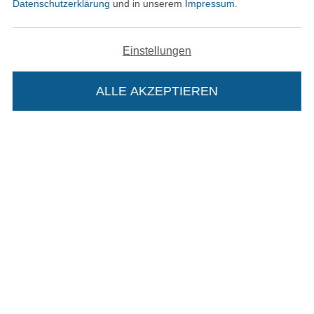
Datenschutzerklärung
und in unserem
Impressum
.
Einstellungen
In den deutschen Shop wechseln (aktuell gewählt
ALLE AKZEPTIEREN
In deinen Warenkorb
Impressum
AGB
Datenschutz
Widerrufsrecht
Kontakt
Bestellung widerrufen