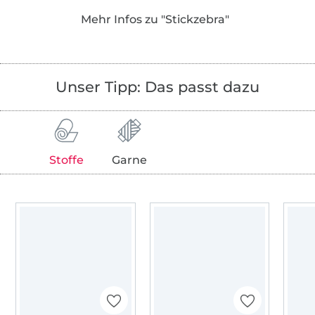
Alle Motive sind liebevoll gezeichnet, mit
Mehr Infos zu "Stickzebra"
technischem Verständnis aufwändig von
Hand und mit ganz viel Herzblut digitalisiert
worden. Jede Stickdatei wurde für dich von
meinen Stickfeen probegestickt, damit auch
Unser Tipp: Das passt dazu
jedes noch so kleine, feine Detail dein
Stickerinnen-Herz erfreuen kann.
Ganz besonderen Wert lege ich auf das
persönliche und herzliche - außerdem habe
Stoffe
Garne
ich auch nach dem Kauf immer ein offenes
Ohr für dich!
Ich freue mich, dass du vorbeischaust! Mach
es dir bei mir gemütlich und jetzt wünsche
ich dir ganz viel Spaß beim Shoppen!