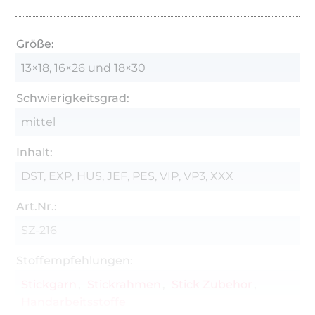
absticken.
Größe:
13×18, 16×26 und 18×30
Schwierigkeitsgrad:
mittel
Inhalt:
DST, EXP, HUS, JEF, PES, VIP, VP3, XXX
Art.Nr.:
SZ-216
Stoffempfehlungen:
Stickgarn
Stickrahmen
Stick Zubehör
Handarbeitsstoffe