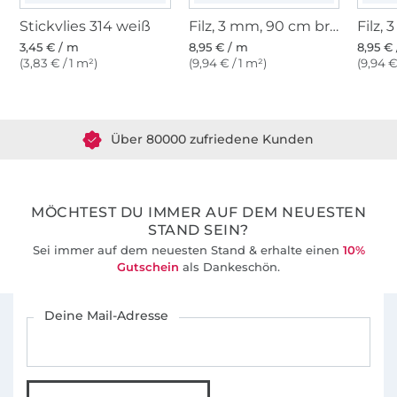
Stickvlies 314 weiß
Filz, 3 mm, 90 cm breit, hellgrün
3,45 € / m
8,95 € / m
8,95 €
(3,83 € / 1 m²)
(9,94 € / 1 m²)
(9,94 €
Über 1.8 Millionen Meter Stoff versandfertig
Über 80000 zufriedene Kunden
36 Jahre Erfahrung
MÖCHTEST DU IMMER AUF DEM NEUESTEN
STAND SEIN?
Sei immer auf dem neuesten Stand & erhalte einen
10%
Gutschein
als Dankeschön.
Für den Stoffe Hemmers Newsletter anmelden
Deine Mail-Adresse