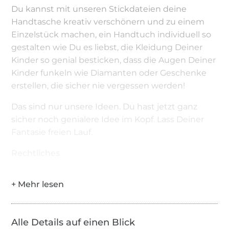
Du kannst mit unseren Stickdateien deine
Handtasche kreativ verschönern und zu einem
Einzelstück machen, ein Handtuch individuell so
gestalten wie Du es liebst, die Kleidung Deiner
Kinder so genial besticken, dass die Augen Deiner
Kinder funkeln wie Diamanten oder Geschenke
erstellen, die sicher nie vergessen werden!
Das sind nur unsere Ideen. Du hast jetzt ganz
sicher noch genialere Idee im Kopf. Lass Deiner
Fantasie freien Lauf.
Rechtliches
Bitte beachten Sie, dass meine Stickdateien
nach dem Kauf privat und gewerblich nutzbar
sind.
Von jedem Motiv dürfen Sie maximal 50 Stück
Alle Details auf einen Blick