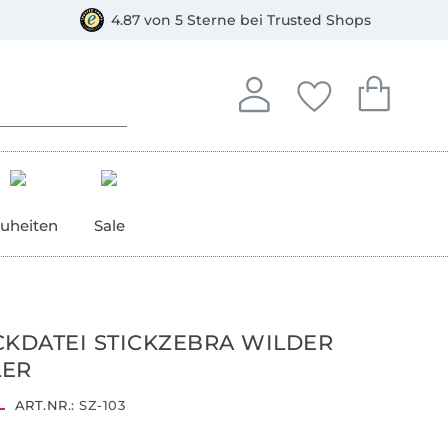
orkasse
4.87 von 5 Sterne bei Trusted Shops
In deinem Konto anmelden o
Du hast keine Artike
Du hast kein
Anmelden
Deine Favorite
Dein W
uheiten
Sale
CKDATEI STICKZEBRA WILDER
LER
ART.NR.:
SZ-103