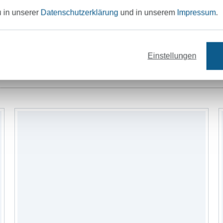
Ich freue mich, dass du vorbeischaust! Mac
u in unserer
Datenschutzerklärung
und in unserem
Impressum
.
gemütlich und jetzt wünsche ich dir ganz
Shoppen!
Einstellungen
Stoffe
Garne