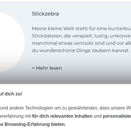
Stickzebra
Meine kleine Welt steht für eine kunterbun
Stickdateien, die verspielt, lustig, unkonve
manchmal etwas verrückt sind und vor a
du wunderschöne Dinge zaubern kannst.
Alle Motive sind liebevoll gezeichnet, mi
Verständnis aufwändig von Hand und mit 
Herzblut digitalisiert worden. Jede Stickd
dich von meinen Stickfeen probegestickt
f dich zu!
jedes noch so kleine, feine Detail dein St
erfreuen kann.
 und andere Technologien um zu gewährleisten, dass unsere 
Ganz besonderen Wert lege ich auf das pe
herzliche - außerdem habe ich auch nach
zererfahrung mit
für dich relevanten Inhalten
und
personalisi
immer ein offenes Ohr für dich!
e Browsing-Erfahrung bieten
.
Unser Tipp: Das passt dazu