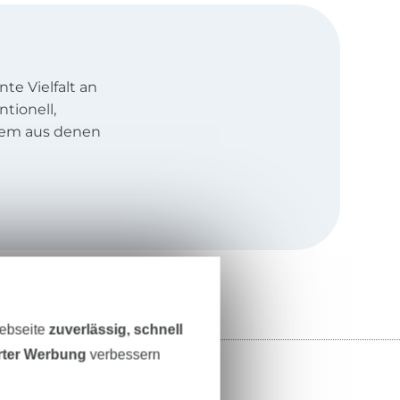
te Vielfalt an
ntionell,
llem aus denen
t technischem
ganz viel
atei wurde für
, damit auch
ickerinnen-Herz
Webseite
zuverlässig, schnell
rsönliche und
 dem Kauf
erter Werbung
verbessern