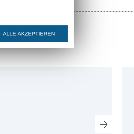
h es dir bei mir
 viel Spaß beim
ALLE AKZEPTIEREN