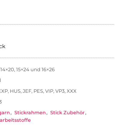
ick
, 14×20, 15×24 und 16×26
l
EXP, HUS, JEF, PES, VIP, VP3, XXX
3
garn
Stickrahmen
Stick Zubehör
rbeitsstoffe