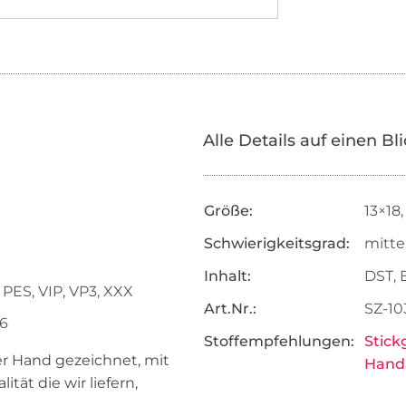
Alle Details auf einen Bl
Größe:
13×18
Schwierigkeitsgrad:
mitte
Inhalt:
DST, 
PES, VIP, VP3, XXX
Art.Nr.:
SZ-10
26
Stoffempfehlungen:
Stick
per Hand gezeichnet, mit
Handa
tät die wir liefern,