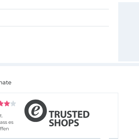
nate
t.
ass es
offen
gestreift