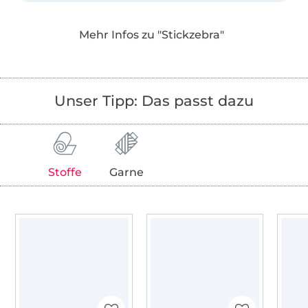
Alle Motive sind liebevoll gezeichnet, mit
Mehr Infos zu "Stickzebra"
technischem Verständnis aufwändig von
Hand und mit ganz viel Herzblut digitalisiert
worden. Jede Stickdatei wurde für dich von
meinen Stickfeen probegestickt, damit auch
Unser Tipp: Das passt dazu
jedes noch so kleine, feine Detail dein
Stickerinnen-Herz erfreuen kann.
Ganz besonderen Wert lege ich auf das
persönliche und herzliche - außerdem habe
Stoffe
Garne
ich auch nach dem Kauf immer ein offenes
Ohr für dich!
Ich freue mich, dass du vorbeischaust! Mach
es dir bei mir gemütlich und jetzt wünsche
ich dir ganz viel Spaß beim Shoppen!