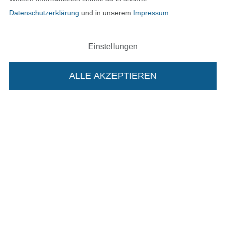
Unsere Versandpartner
Datenschutzerklärung
und in unserem
Impressum
.
Einstellungen
In den deutschen Shop wechseln (aktuell gewählt
ALLE AKZEPTIEREN
In deinen Warenkorb
Impressum
AGB
Datenschutz
Widerrufsrecht
Kontakt
Bestellung widerrufen