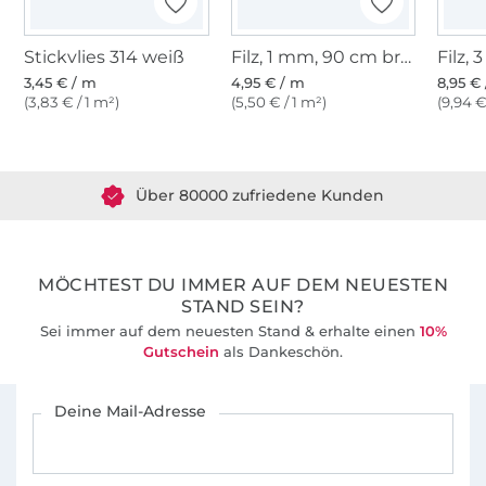
Stickvlies 314 weiß
Filz, 1 mm, 90 cm breit, rot
3,45 € / m
4,95 € / m
8,95 €
(3,83 € / 1 m²)
(5,50 € / 1 m²)
(9,94 €
Über 1.8 Millionen Meter Stoff versandfertig
Über 80000 zufriedene Kunden
36 Jahre Erfahrung
MÖCHTEST DU IMMER AUF DEM NEUESTEN
STAND SEIN?
Sei immer auf dem neuesten Stand & erhalte einen
10%
Gutschein
als Dankeschön.
Für den Stoffe Hemmers Newsletter anmelden
Deine Mail-Adresse