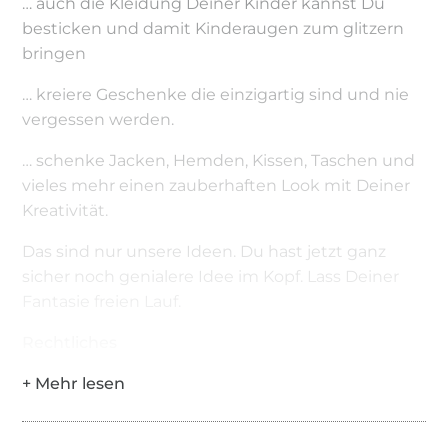
… auch die Kleidung Deiner Kinder kannst Du
besticken und damit Kinderaugen zum glitzern
bringen
… kreiere Geschenke die einzigartig sind und nie
vergessen werden.
… schenke Jacken, Hemden, Kissen, Taschen und
vieles mehr einen zauberhaften Look mit Deiner
Kreativität.
Das sind nur unsere Ideen. Du hast jetzt ganz
sicher noch genialere Idee im Kopf. Lass Deiner
Fantasie freien Lauf.
Rechtliches
Bitte beachten Sie, dass meine Stickdateien
nach dem Kauf privat und gewerblich nutzbar
sind.