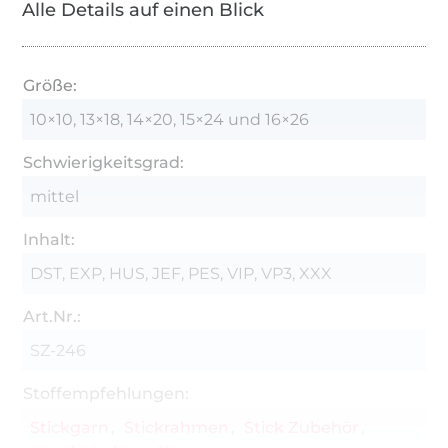
Alle Details auf einen Blick
Von jedem Motiv dürfen Sie maximal 50 Stück
absticken.
Größe:
10×10, 13×18, 14×20, 15×24 und 16×26
Schwierigkeitsgrad:
mittel
Inhalt:
DST, EXP, HUS, JEF, PES, VIP, VP3, XXX
Art.Nr.:
SZ-246
Stoffempfehlungen:
Stickgarn
Stickrahmen
Stick Zubehör