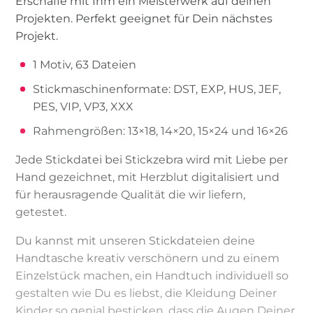
Erschaffe mit Ihm ein Meisterwerk auf deinen
Projekten. Perfekt geeignet für Dein nächstes
Projekt.
1 Motiv, 63 Dateien
Stickmaschinenformate: DST, EXP, HUS, JEF,
PES, VIP, VP3, XXX
Rahmengrößen: 13×18, 14×20, 15×24 und 16×26
Jede Stickdatei bei Stickzebra wird mit Liebe per
Hand gezeichnet, mit Herzblut digitalisiert und
für herausragende Qualität die wir liefern,
getestet.
Du kannst mit unseren Stickdateien deine
Handtasche kreativ verschönern und zu einem
Einzelstück machen, ein Handtuch individuell so
gestalten wie Du es liebst, die Kleidung Deiner
Kinder so genial besticken, dass die Augen Deiner