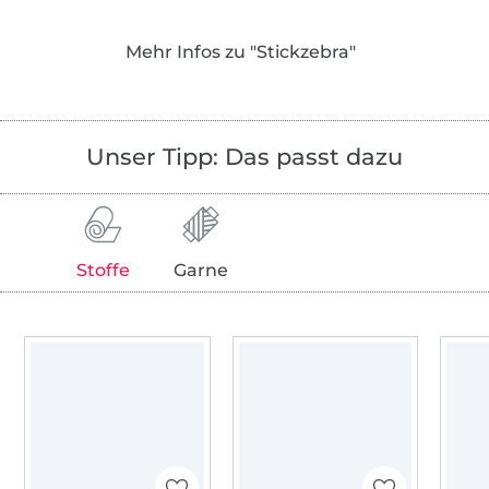
Alle Motive sind liebevoll gezeichnet, mit
Mehr Infos zu "Stickzebra"
technischem Verständnis aufwändig von
Hand und mit ganz viel Herzblut digitalisiert
worden. Jede Stickdatei wurde für dich von
meinen Stickfeen probegestickt, damit auch
Unser Tipp: Das passt dazu
jedes noch so kleine, feine Detail dein
Stickerinnen-Herz erfreuen kann.
Ganz besonderen Wert lege ich auf das
persönliche und herzliche - außerdem habe
Stoffe
Garne
ich auch nach dem Kauf immer ein offenes
Ohr für dich!
Ich freue mich, dass du vorbeischaust! Mach
es dir bei mir gemütlich und jetzt wünsche
ich dir ganz viel Spaß beim Shoppen!