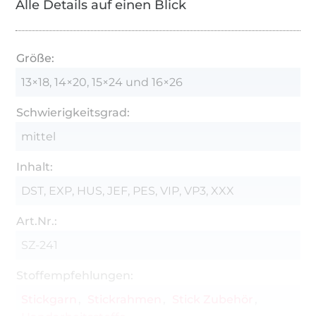
Alle Details auf einen Blick
Größe:
13×18, 14×20, 15×24 und 16×26
Schwierigkeitsgrad:
mittel
Inhalt:
DST, EXP, HUS, JEF, PES, VIP, VP3, XXX
Art.Nr.:
SZ-241
Stoffempfehlungen:
Stickgarn
Stickrahmen
Stick Zubehör