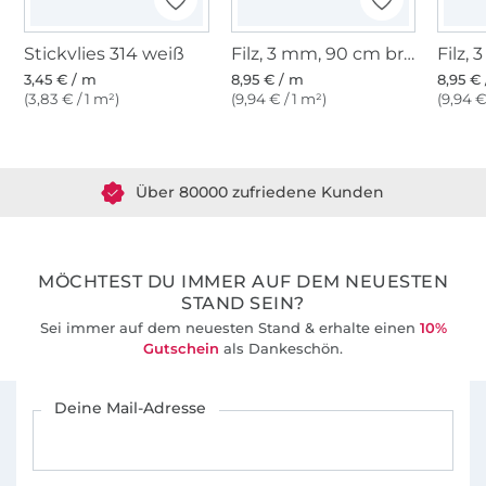
Stickvlies 314 weiß
Filz, 3 mm, 90 cm breit, hellgrün
3,45 € / m
8,95 € / m
8,95 €
(3,83 € / 1 m²)
(9,94 € / 1 m²)
(9,94 €
Über 1.8 Millionen Meter Stoff versandfertig
Über 80000 zufriedene Kunden
36 Jahre Erfahrung
MÖCHTEST DU IMMER AUF DEM NEUESTEN
STAND SEIN?
Sei immer auf dem neuesten Stand & erhalte einen
10%
Gutschein
als Dankeschön.
Für den Stoffe Hemmers Newsletter anmelden
Deine Mail-Adresse