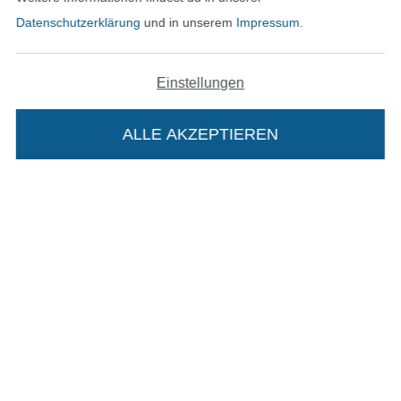
Unsere Versandpartner
Datenschutzerklärung
und in unserem
Impressum
.
Einstellungen
In den deutschen Shop wechseln (aktuell gewählt
ALLE AKZEPTIEREN
In deinen Warenkorb
Impressum
AGB
Datenschutz
Widerrufsrecht
Kontakt
Bestellung widerrufen