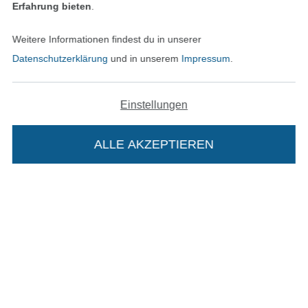
Erfahrung bieten
.
Weitere Informationen findest du in unserer
Datenschutzerklärung
und in unserem
Impressum
.
In den deutschen Shop wechseln (aktuell gewählt
Impressum
Einstellungen
AGB
ALLE AKZEPTIEREN
Datenschutz
Widerrufsrecht
Kontakt
Die Stoffe Hemmers Portoflat:
Bestellung widerrufen
Beschreibung: