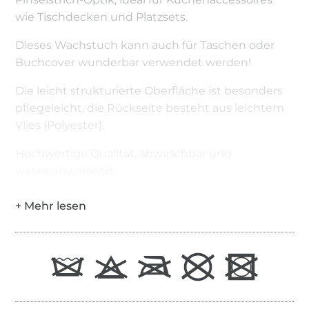
wie Tischdecken und Platzsets.
Dieses Wachstuch kann auch für Taschen oder
Buchcover wunderbar verwendet werden!
Die leicht strukturierte Oberfläche ist besonders
pflegeleicht, die Rückseite besteht aus leichtem
Vlies (Polyester).
Hochwertige Qualität, abwaschbar und
wasserabweisend.