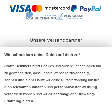
Unsere Versandpartner
Wir schneidern deine Daten auf dich zu!
Stoffe Hemmers
nutzt Cookies und andere Technologien um
In den deutschen Shop wechseln (aktuell gewählt
zu gewährleisten, dass unsere Webseite
zuverlässig,
schnell und sicher
läuft; wir deine Nutzererfahrung mit
für
Impressum
dich relevanten Inhalten
und
personalisierter Werbung
verbessern können und wir dir
bestmögliche Browsing-
AGB
Erfahrung bieten
.
Datenschutz