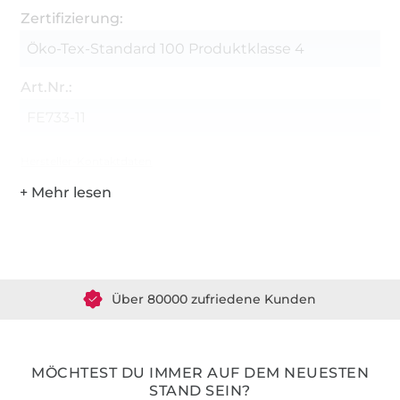
Zertifizierung:
Öko-Tex-Standard 100 Produktklasse 4
Art.Nr.:
FE733-11
Hersteller-Kontaktdaten
Über 1.8 Millionen Meter Stoff versandfertig
Über 80000 zufriedene Kunden
36 Jahre Erfahrung
MÖCHTEST DU IMMER AUF DEM NEUESTEN
STAND SEIN?