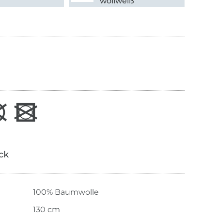
wollweiß
ick
100% Baumwolle
130 cm