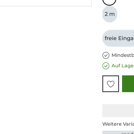
2 m
freie Eing
Mindestb
Auf Lage
Weitere Vari