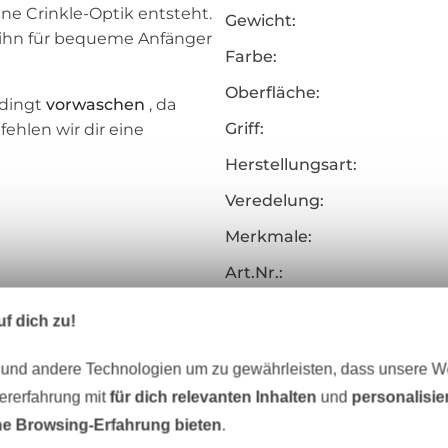
ne Crinkle-Optik entsteht.
Gewicht:
s ihn für bequeme Anfänger
Farbe:
Oberfläche:
edingt
vorwaschen
, da
Griff:
ehlen wir dir eine
Herstellungsart:
Veredelung:
Merkmale:
Art.Nr.:
Hersteller-Kontaktdaten
f dich zu!
 und andere Technologien um zu gewährleisten, dass unsere 
zererfahrung mit
für dich relevanten Inhalten
und
personalisi
Unser Tipp: Das passt dazu
e Browsing-Erfahrung bieten
.