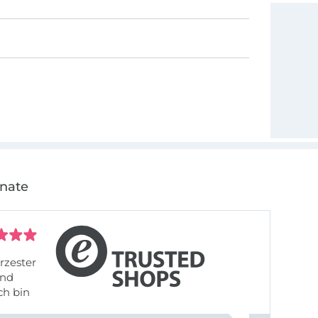
onate
rzester
ch bin