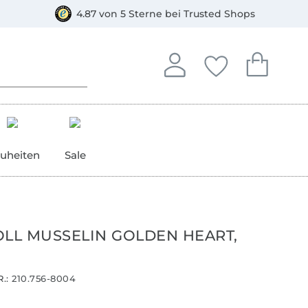
orkasse
4.87 von 5 Sterne bei Trusted Shops
In deinem Konto anmelden o
Du hast keine Artike
Du hast kein
Anmelden
Deine Favorite
Dein W
uheiten
Sale
L MUSSELIN GOLDEN HEART,
.:
210.756-8004