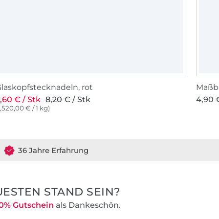
laskopfstecknadeln, rot
Maßba
,60 € / Stk
8,20 € / Stk
4,90 €
1,520,00 € / 1 kg)
36 Jahre Erfahrung
ESTEN STAND SEIN?
0% Gutschein
als Dankeschön.