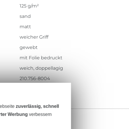
125 g/m²
sand
matt
weicher Griff
gewebt
mit Folie bedruckt
weich, doppellagig
210.756-8004
Webseite
zuverlässig, schnell
erter Werbung
verbessern