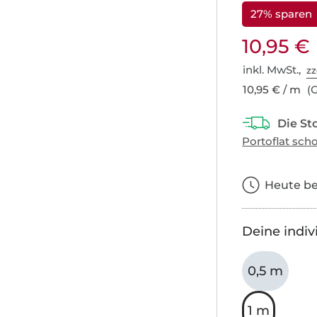
27% sparen
10,95 €
inkl. MwSt.,
zz
10,95 € / m
(G
Heute bes
Deine indiv
0,5 m
1 m