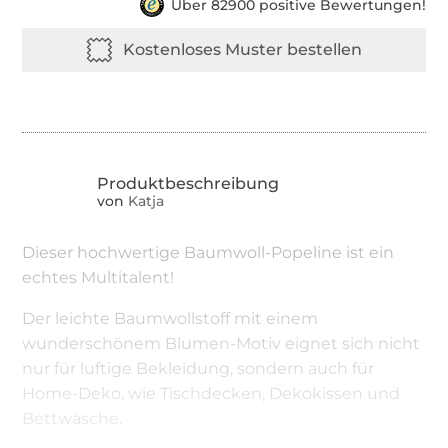
Über 82900 positive Bewertungen!
von
Katja
Dieser hochwertige Baumwoll-Popeline ist ein
echtes Multitalent!
Der leichte Baumwollstoff mit einem
wunderschönem Blumen-Motiv eignet sich nicht
nur für luftige Bekleidung, sondern auch für
Home-Deko, wie Tischdecken, Dekokissen und
Bettwäsche.