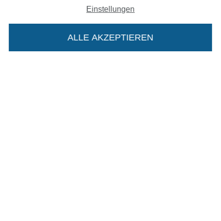
Unsere Versandpartner
Einstellungen
ALLE AKZEPTIEREN
In den deutschen Shop wechseln (aktuell gewählt
Impressum
Die Stoffe Hemmers Portoflat:
AGB
Beschreibung:
Datenschutz
Beim Kauf der Portoflat bekommst du sechs
Widerrufsrecht
Monate versandkostenfreie Lieferung ab einem
Bestellwert von 15€. Sie ist nicht als Gast
Kontakt
bestellbar und hat eine Mindestlaufzeit von 6
Monaten, danach läuft sie automatisch aus.
Bestellung widerrufen