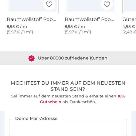
Baumwollstoff Popeline dunkelpink
Baumwollstoff Popeline terracotta
8,95 € / m
8,95 € / m
4,95 € 
(5,97 € / 1 m²)
(5,97 € / 1 m²)
(2,48 €
Über 1.8 Millionen Meter Stoff versandfertig
Über 80000 zufriedene Kunden
36 Jahre Erfahrung
MÖCHTEST DU IMMER AUF DEM NEUESTEN
STAND SEIN?
Sei immer auf dem neuesten Stand & erhalte einen
10%
Gutschein
als Dankeschön.
Für den Stoffe Hemmers Newsletter anmelden
Deine Mail-Adresse