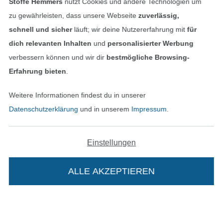
Stoffe Hemmers
nutzt Cookies und andere Technologien um
In den deutschen Shop wechseln (aktuell gewählt
zu gewährleisten, dass unsere Webseite
zuverlässig,
schnell und sicher
läuft; wir deine Nutzererfahrung mit
für
Impressum
dich relevanten Inhalten
und
personalisierter Werbung
verbessern können und wir dir
bestmögliche Browsing-
AGB
Erfahrung bieten
.
Datenschutz
Weitere Informationen findest du in unserer
Datenschutzerklärung
und in unserem
Impressum
.
Widerrufsrecht
Kontakt
Einstellungen
Bestellung widerrufen
ALLE AKZEPTIEREN
Finde mehr Inspiration