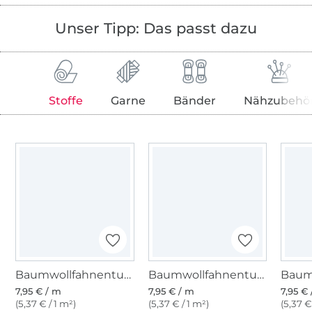
Unser Tipp: Das passt dazu
Stoffe
Garne
Bänder
Nähzubehö
Baumwollfahnentuch, hellbeige
Baumwollfahnentuch, beige
7,95 € / m
7,95 € / m
7,95 €
(5,37 € / 1 m²)
(5,37 € / 1 m²)
(5,37 €