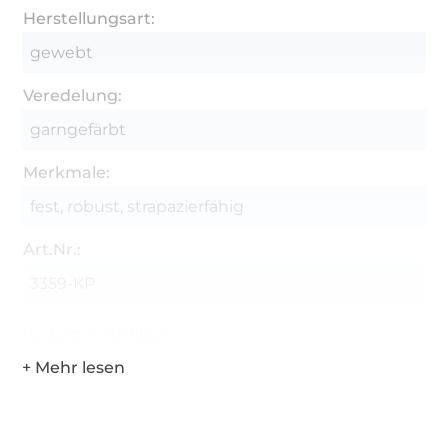
Herstellungsart:
gewebt
Veredelung:
garngefärbt
Merkmale:
fest, robust, strapazierfähig
Art.Nr.:
3359-KP
Hersteller-Kontaktdaten