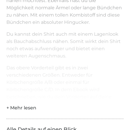
nähen möchtest. Ebenfalls hast du die
Möglichkeit normale Ärmel oder lange Bündchen
zu nähen. Mit einem tollen Kombistoff sind diese
Bündchen ein absoluter Hingucker.
Du kannst dein Shirt auch mit einem Lagenlook
als Bauchabschluss nähen. Somit wirkt dein Shirt
noch etwas aufwendiger und bietet einen
weiteren Augenschmaus.
Das obere Vorderteil gibt es in zwei
verschiedenen Größen. Entweder für
Körbchengröße A/B oder einmal für
Körbchengröße C/D. In dem Ebook wird
beschrieben, wie du dein Vorderteil auf deine
Maße anpassen kannst.
Als besonderes Extra kannst du dir auf
www.anninanni.de ein Tutorial herunterladen,
Alle Details auf einen Blick