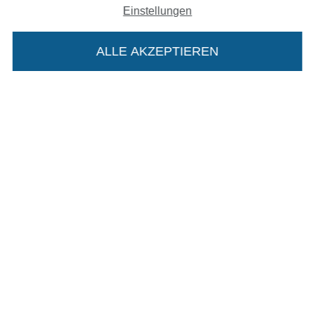
Einstellungen
In den deutschen Shop wechseln (aktuell gewählt
ALLE AKZEPTIEREN
In deinen Warenkorb
Impressum
AGB
Datenschutz
Widerrufsrecht
Kontakt
Bestellung widerrufen
Finde mehr Inspiration