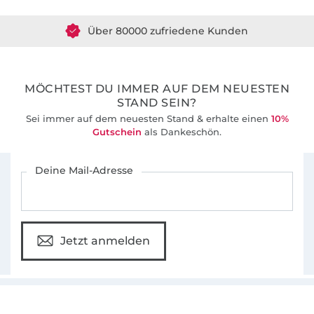
für alle, die gerne kreativ werden möchten.
Über 80000 zufriedene Kunden
Mittlerweile ist
AnniNanni
nicht mehr nur ein
36 Jahre Erfahrung
Ein-Mann-Betrieb, ich habe das grosse Glück,
dass ich nach und nach drei Freundinnen
beschäftigen konnte.
MÖCHTEST DU IMMER AUF DEM NEUESTEN
STAND SEIN?
Sei immer auf dem neuesten Stand & erhalte einen
10%
Gutschein
als Dankeschön.
Für den Stoffe Hemmers Newsletter anmelden
Deine Mail-Adresse
Jetzt anmelden