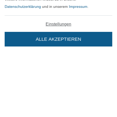
Unsere Versandpartner
Datenschutzerklärung
und in unserem
Impressum
.
Einstellungen
In den deutschen Shop wechseln (aktuell gewählt
ALLE AKZEPTIEREN
In deinen Warenkorb
Impressum
AGB
Datenschutz
Widerrufsrecht
Kontakt
Bestellung widerrufen