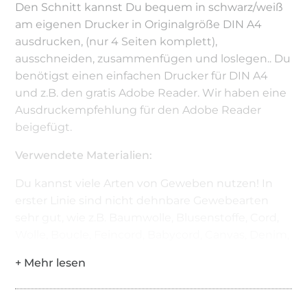
Den Schnitt kannst Du bequem in schwarz/weiß
am eigenen Drucker in Originalgröße DIN A4
ausdrucken, (nur 4 Seiten komplett),
ausschneiden, zusammenfügen und loslegen.. Du
benötigst einen einfachen Drucker für DIN A4
und z.B. den gratis Adobe Reader. Wir haben eine
Ausdruckempfehlung für den Adobe Reader
beigefügt.
Verwendete Materialien:
Du kannst viele Arten von Geweben nutzen! In
erster Linie sind nicht dehnbare Gewebearten
sehr gut, wie z.B. Baumwolle, Blusenstoffe, Cord,
Wolle, Boucle, Feincord, Babycord, Canvas, Denim,
Leinen, Alcantara usw. - diese Stoffe können auch
gerne stretchig sein! Mit etwas Näherfahrung und
Fingergeschick können auch dehnbare
Gewebearten vernäht und kombiniert werden,