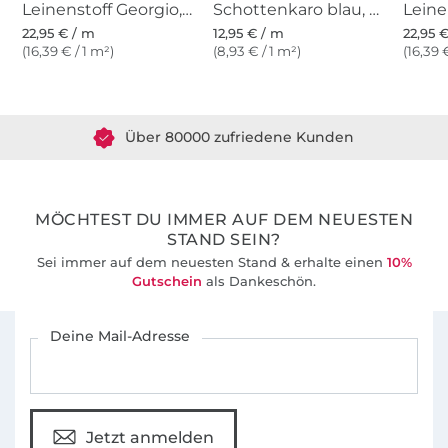
Leinenstoff Georgio, dunkelgrau
Schottenkaro blau, grün
Papierschnittmustern immer größer wurde,
22,95 € / m
12,95 € / m
22,95 
haben wir im Februar 2016 auf der Stoffmesse
(16,39 € / 1 m²)
(8,93 € / 1 m²)
(16,39 
Über 1.8 Millionen Meter Stoff versandfertig
in Hamburg unser Debut mit eben diesen
Papierschnittmustern gefeiert. Seither sind
Über 80000 zufriedene Kunden
sie fester Bestandteil unserer Arbeit – jedes
Schnittmuster kommt nun als eBOOK und als
36 Jahre Erfahrung
Papierschnittmuster raus. Diese bekommt ihr
auch bei stoffe-hemmers.de.
MÖCHTEST DU IMMER AUF DEM NEUESTEN
STAND SEIN?
In diesem Sinne: bleibt nähwütig!
Sei immer auf dem neuesten Stand & erhalte einen
10%
Gutschein
als Dankeschön.
Für den Stoffe Hemmers Newsletter anmelden
Deine Mail-Adresse
Jetzt anmelden