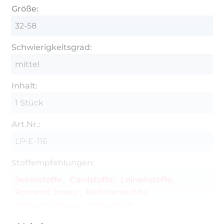
Größe:
32-58
Schwierigkeitsgrad:
mittel
Inhalt:
1 Stück
Art.Nr.:
LP-E-116
Stoffempfehlungen:
Jeansstoffe
Cordstoffe
Leinenstoffe
Romanit Jersey
Nahtverdeckte
Reißverschlüsse
Futterstoff