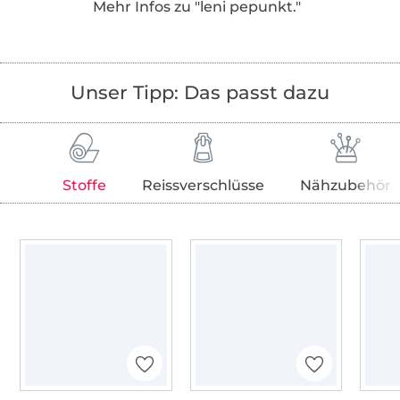
Mehr Infos zu "leni pepunkt."
Die kamen bei den Mit-Näherinnen so gut an,
dass daraus schließlich das wurde, was
„leni
pepunkt.“
heute ist… Schnitte für Groß und
Klein mit anfängertauglichen Schritt-für-
Unser Tipp: Das passt dazu
Schritt Anleitungen ohne Fachchinesisch,
dafür mit schnellem Erfolg!
…denn so macht Nähen Spaß!
Stoffe
Reissverschlüsse
Nähzubehör
Im November 2012 habe ich
„die fadenfabrik“
in Kaltenkirchen eröffnet – hier gibt es die
farbenfrohen Stoffe der leni pepunkt.-Designs
zu kaufen. Sie dient aber auch als Werkstatt –
hier wird an neuen Schnitten gebastelt und
der online-Handel gehegt und gepflegt. Da
die Lust auf’s Zusammenkleben der
Schnittmuster im eBOOK immer weniger
wurde und die Nachfrage nach