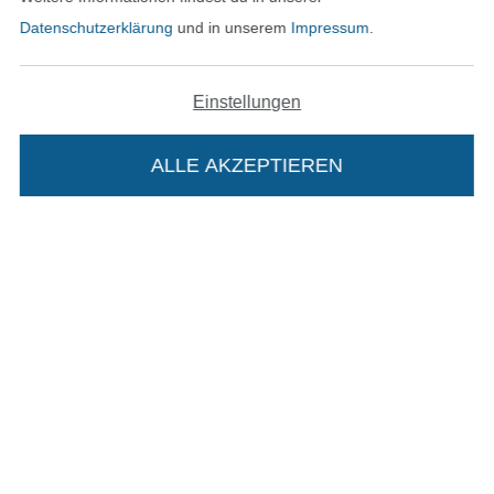
Datenschutzerklärung
und in unserem
Impressum
.
In den deutschen Shop wechseln (aktuell gewählt
Einstellungen
Impressum
ALLE AKZEPTIEREN
In deinen Warenkorb
AGB
Datenschutz
Widerrufsrecht
Kontakt
Bestellung widerrufen