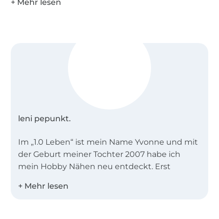
leni pepunkt.
Im „1.0 Leben“ ist mein Name Yvonne und mit
der Geburt meiner Tochter 2007 habe ich
mein Hobby Nähen neu entdeckt. Erst
wurden nur Taschen verkauft, dann auch
allerhand Accessoires. Später kamen (neben
meinem Sohnemann in 2009) noch
Klamotten hinzu, dann dafür eigene Schnitte.