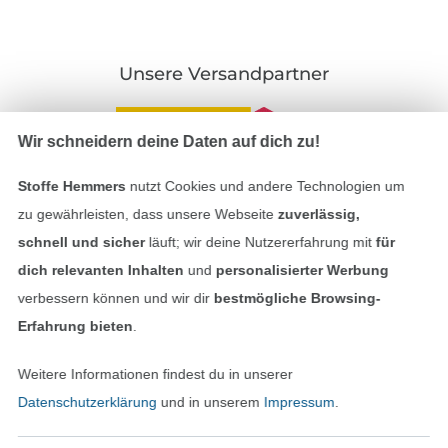
Unsere Versandpartner
Wir schneidern deine Daten auf dich zu!
Stoffe Hemmers
nutzt Cookies und andere Technologien um
In den deutschen Shop wechseln (aktuell gewählt
zu gewährleisten, dass unsere Webseite
zuverlässig,
schnell und sicher
läuft; wir deine Nutzererfahrung mit
für
Impressum
dich relevanten Inhalten
und
personalisierter Werbung
verbessern können und wir dir
bestmögliche Browsing-
AGB
Erfahrung bieten
.
Datenschutz
Weitere Informationen findest du in unserer
Widerrufsrecht
Datenschutzerklärung
und in unserem
Impressum
.
Kontakt