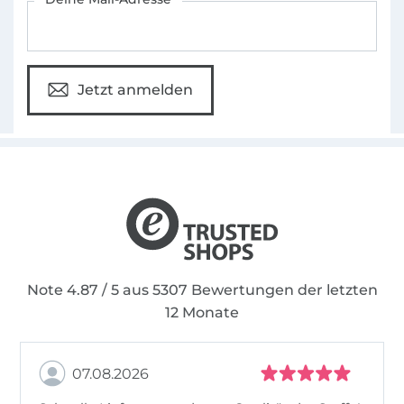
vermittelt. Auf digital lässt sie dich an der
"CraSy"-Welt teilhaben. Durch die
Entwicklung des addiCraSyTrio hat sie ganz
nebenbei auch noch die Sockenstricker-Welt
Jetzt anmelden
umgekrempelt.
(Frechverlag)
Note 4.87 / 5 aus 5307 Bewertungen der letzten
12 Monate
07.08.2026