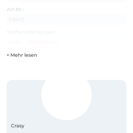
Art.Nr.:
CRA-11
Stoffempfehlungen:
Wolle
Woll-Zubehör
Crasy