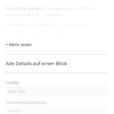
Benötigte Nadeln:
Rundstricknadel 120 cm
Nadelstärke 4,50 - 5,00 mm
Empfohlenes Zubehör:
Stopfnadel zum
Vernähen, 1 Maschenmarkierer
Alle Details auf einen Blick
Größe:
One Size
Schwierigkeitsgrad:
einfach