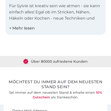
Für Sylvie ist kreativ sein wie atmen - sie kann
einfach alles! Egal ob im Stricken, Nähen,
Häkeln oder Kochen - neue Techniken und
kreative Ideen sprudeln einfach so aus ihr
heraus.
So lebt sie natürlich auch in der kreativen
Über 1.8 Millionen Meter Stoff versandfertig
Hauptstadt Berlin zusammen mit ihrer
Tochter und der charakterstarken
Über 80000 zufriedene Kunden
französischen Bulldoge Werner, ihrem treuen
Begleiter und unverzichtbaren Assistenten
36 Jahre Erfahrung
bei Shootings & Co.
MÖCHTEST DU IMMER AUF DEM NEUESTEN
Ihre Fans lieben an ihr, dass sie alles ein
STAND SEIN?
bisschen anders macht - frisch, witzig, spritzig
Sei immer auf dem neuesten Stand & erhalte einen
10%
Gutschein
als Dankeschön.
und unkonventionell - und so auch
schwierige Techniken mit Leichtigkeit
Für den Stoffe Hemmers Newsletter anmelden
Deine Mail-Adresse