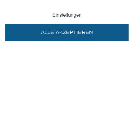
Einstellungen
In den deutschen Shop wechseln (aktuell gewählt
ALLE AKZEPTIEREN
In deinen Warenkorb
Impressum
AGB
Datenschutz
Widerrufsrecht
Kontakt
Bestellung widerrufen