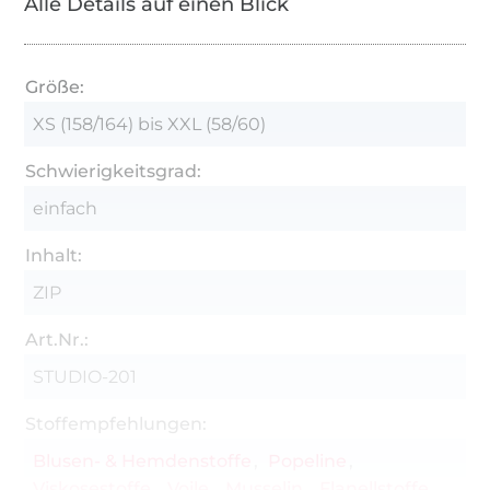
Alle Details auf einen Blick
eventuelle Fehler in der Anleitung wird keine
Haftung übernommen.
Größe:
XS (158/164) bis XXL (58/60)
Schwierigkeitsgrad:
einfach
Inhalt:
ZIP
Art.Nr.:
STUDIO-201
Stoffempfehlungen:
Blusen- & Hemdenstoffe
Popeline
Viskosestoffe
Voile
Musselin
Flanellstoffe