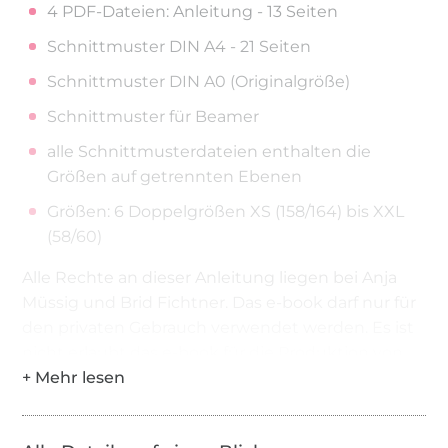
4 PDF-Dateien: Anleitung - 13 Seiten
Schnittmuster DIN A4 - 21 Seiten
Schnittmuster DIN A0 (Originalgröße)
Schnittmuster für Beamer
alle Schnittmusterdateien enthalten die
Größen auf getrennten Ebenen
Größen: 6 Doppelgrößen XS (158/164) bis XXL
(58/60)
Alle Rechte an dieser Anleitung liegen bei Anja
Müssig und Brid Fichtner. Das e-book darf nur für
den privaten Gebrauch verwendet werden. Es ist
nicht erlaubt das e-book für die Produktion von
Verkaufsartikeln zu verwenden. Das Kopieren und
die Weitergabe der Anleitung sowie die
Massenproduktion sind NICHT gestattet. Für