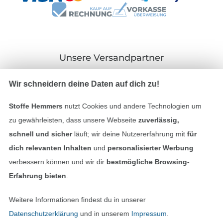
Unsere Versandpartner
Wir schneidern deine Daten auf dich zu!
Stoffe Hemmers
nutzt Cookies und andere Technologien um
zu gewährleisten, dass unsere Webseite
zuverlässig,
In den deutschen Shop wechseln (aktuell gewählt
schnell und sicher
läuft; wir deine Nutzererfahrung mit
für
Impressum
dich relevanten Inhalten
und
personalisierter Werbung
verbessern können und wir dir
bestmögliche Browsing-
AGB
Erfahrung bieten
.
Datenschutz
Weitere Informationen findest du in unserer
Datenschutzerklärung
und in unserem
Impressum
.
Widerrufsrecht