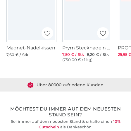
Magnet-Nadelkissen
Prym Stecknadeln mit Griff
7,50 € / Stk
8,20 € / Stk
25,95 €
7,60 € / Stk
(750,00 € / 1 kg)
Über 1.8 Millionen Meter Stoff versandfertig
Über 80000 zufriedene Kunden
36 Jahre Erfahrung
MÖCHTEST DU IMMER AUF DEM NEUESTEN
STAND SEIN?
Sei immer auf dem neuesten Stand & erhalte einen
10%
Gutschein
als Dankeschön.