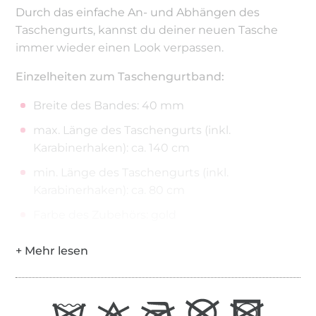
Durch das einfache An- und Abhängen des
Taschengurts, kannst du deiner neuen Tasche
immer wieder einen Look verpassen.
Einzelheiten zum Taschengurtband:
Breite des Bandes: 40 mm
max. Länge des Taschengurts (inkl.
Karabinerhaken): ca. 140 cm
min. Länge des Taschengurts (inkl.
Karabinerhaken): ca. 80 cm
Farbe des Zubehörs: gold