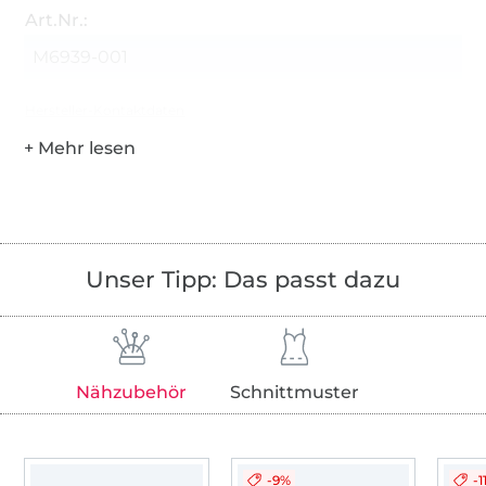
Art.Nr.:
M6939-001
Hersteller-Kontaktdaten
Unser Tipp: Das passt dazu
Nähzubehör
Schnittmuster
-9%
-1