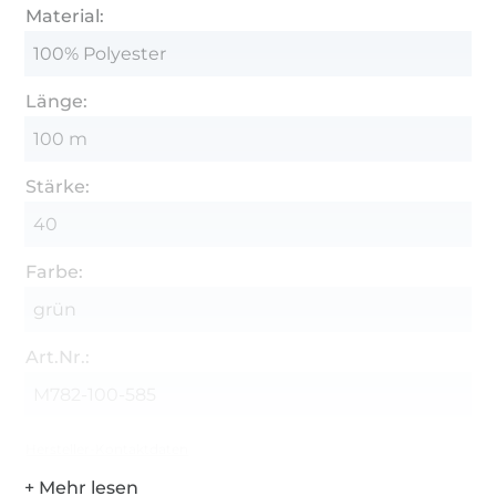
Material:
100% Polyester
Länge:
100 m
Stärke:
40
Farbe:
grün
Art.Nr.:
M782-100-585
Hersteller-Kontaktdaten