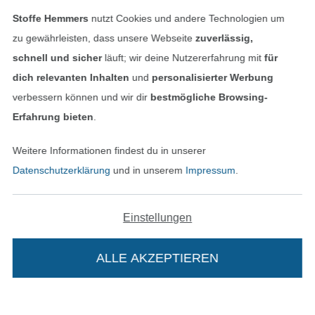
Stoffe Hemmers
nutzt Cookies und andere Technologien um
Finde mehr Inspiration
zu gewährleisten, dass unsere Webseite
zuverlässig,
schnell und sicher
läuft; wir deine Nutzererfahrung mit
für
dich relevanten Inhalten
und
personalisierter Werbung
verbessern können und wir dir
bestmögliche Browsing-
Erfahrung bieten
.
Weitere Informationen findest du in unserer
Datenschutzerklärung
und in unserem
Impressum
.
Einstellungen
In den niederländischen Sh
In den französisch
Nederlands
Français
(France)
ALLE AKZEPTIEREN
Deutsch
Alle Preise inkl. der gesetzl. MwSt.
Die durchgestrichenen Preise entsprechen dem
bisherigen Preis bei Stoffe Hemmers.